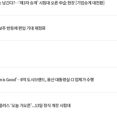
 남긴다?…‘제3자 승계’ 시험대 오른 中企 현장 [기업승계 대전환]
후보주 반등에 편입 기대 재점화
an is Good'…8억 도시브랜드, 용산 대통령실 CI 업체가 수행
플러스 ‘오늘 가오픈’...13일 정식 개장 시험대