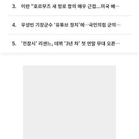
이란 “호르무즈 새 항로 합의 매우 근접...미국 배상 먼저”
3.
우성빈 기장군수 ‘유튜브 정치’에…국민의힘 군의원들 집단 반발
4.
'전참시' 리센느, 데뷔 '3년 차' 첫 연말 무대 오른다⋯"그동안 섭외 안 와"
5.