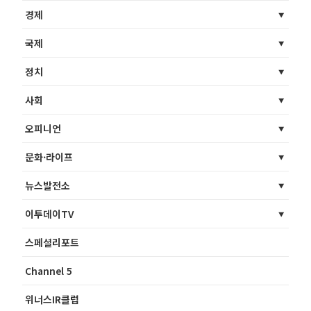
경제
국제
정치
사회
오피니언
문화·라이프
뉴스발전소
이투데이TV
스페셜리포트
Channel 5
위너스IR클럽