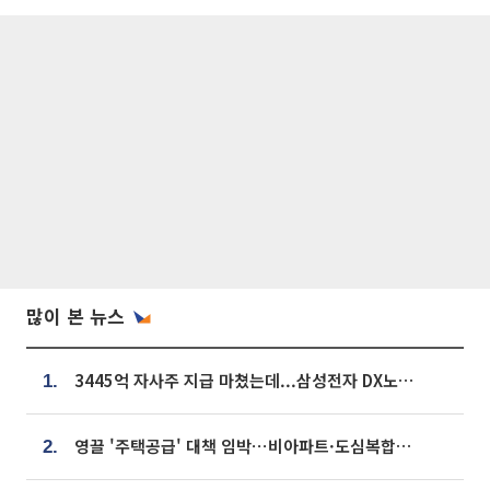
많이 본 뉴스
3445억 자사주 지급 마쳤는데...삼성전자 DX노조, 뒤늦은 '떼쓰기 집회'
1.
영끌 '주택공급' 대책 임박⋯비아파트·도심복합까지 총동원
2.