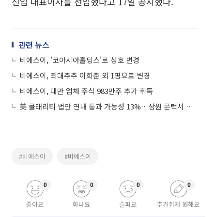
신임 대표이사를 선임했다고 17일 공시했다.
관련 뉴스
비에스이, '코아시아홀딩스'로 상호 변경
비에스이, 최대주주 이희준 외 1명으로 변경
비에스이, 대만 업체 주식 983만주 추가 취득
美 클래리티 법안 연내 통과 가능성 13%…상원 문턱서 제동
#비에스이
#비에스이
0
0
0
0
좋아요
화나요
슬퍼요
추가취재 원해요