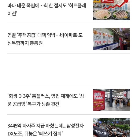
바다 태운 폭염에…회 한 접시도 ‘히트플레
이션’
영끌 '주택공급' 대책 임박⋯비아파트·도
심복합까지 총동원
‘회생 D-3주’ 홈플러스, 영업 재개에도 ‘상
품 공급망’ 복구가 생존 관건
3445억 자사주 지급 마쳤는데...삼성전자
DX노조, 뒤늦은 '떼쓰기 집회'