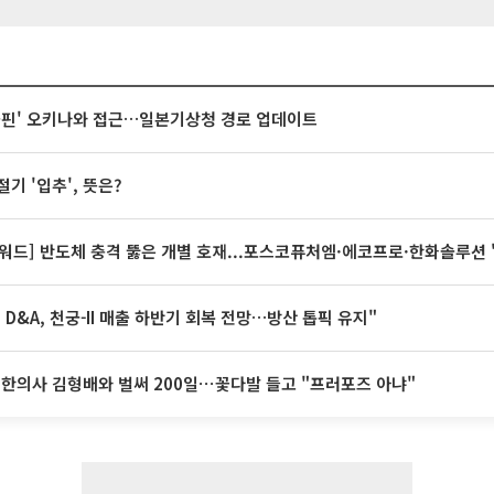
돌핀' 오키나와 접근…일본기상청 경로 업데이트
절기 '입추', 뜻은?
워드] 반도체 충격 뚫은 개별 호재...포스코퓨처엠·에코프로·한화솔루션 
IG D&A, 천궁-II 매출 하반기 회복 전망…방산 톱픽 유지"
 한의사 김형배와 벌써 200일⋯꽃다발 들고 "프러포즈 아냐"