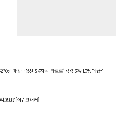
6270선 마감…삼전·SK하닉 '와르르' 각각 6%·10%대 급락
 깨라고요? [이슈크래커]