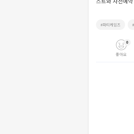
스트와 사전예약 
#파티케임즈
0
좋아요