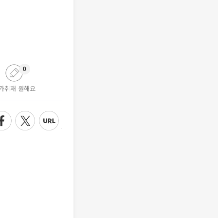
0
가취재 원해요