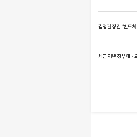
김정관 장관 “반도체
세금 꺼낸 정부에…오