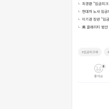
최경환 "임금피크
현대차 노사 임금
이기권 장관 "임
美 클래리티 법안
#임금피크제
0
좋아요