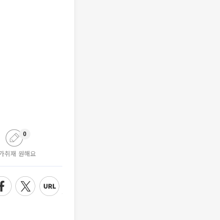
0
가취재 원해요