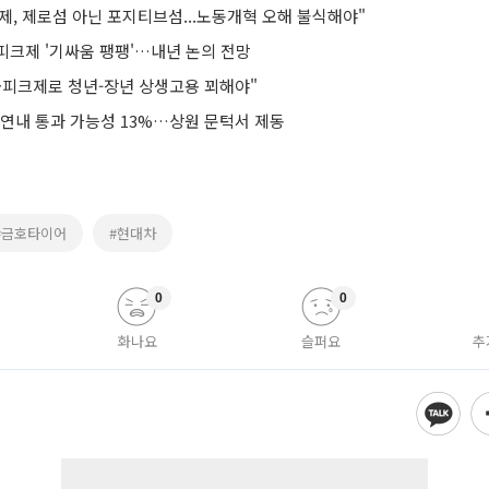
제, 제로섬 아닌 포지티브섬...노동개혁 오해 불식해야"
피크제 '기싸움 팽팽'…내년 논의 전망
금피크제로 청년-장년 상생고용 꾀해야"
 연내 통과 가능성 13%…상원 문턱서 제동
#금호타이어
#현대차
0
0
화나요
슬퍼요
추