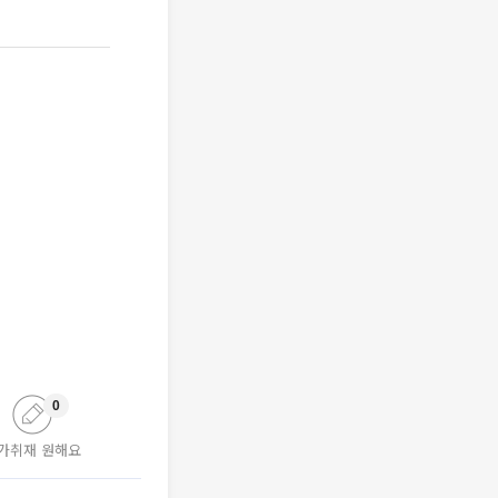
0
가취재 원해요