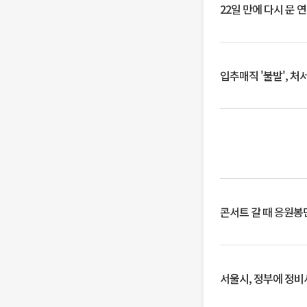
22일 만에 다시 문 
입추매직 '불발', 처
콘서트 갈 때 응원봉만
서울시, 정부에 정비사