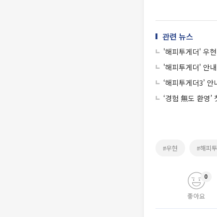
관련 뉴스
'해피투게더' 우현
'해피투게더' 안내
‘해피투게더3’ 
‘경험 無도 환영’
#우현
#해피
0
좋아요