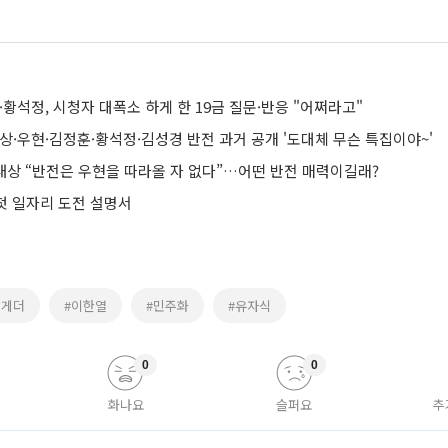
·황석정, 시청자 대폭소 하게 한 19금 질문·반응 "어쩌라고"
상·우현·김정훈·황석정·김성경 반전 과거 공개 '도대체 무슨 특집이야~'
안내상 “반전은 우현을 따라올 자 없다”…어떤 반전 매력이길래?
 첫 일자리 도전 설명서
투게더
#이한열
#민주화
#유자식
0
0
화나요
슬퍼요
추