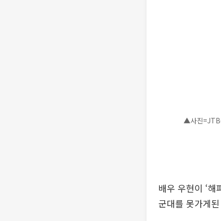
▲사진=JTB
배우 우현이 ‘해
군대를 못가게된