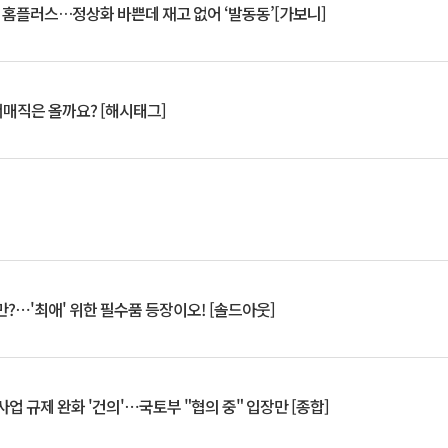
연 홈플러스…정상화 바쁜데 재고 없어 ‘발동동’[가보니]
서매직은 올까요? [해시태그]
?⋯'최애' 위한 필수품 등장이오! [솔드아웃]
업 규제 완화 '건의'⋯국토부 "협의 중" 입장만 [종합]