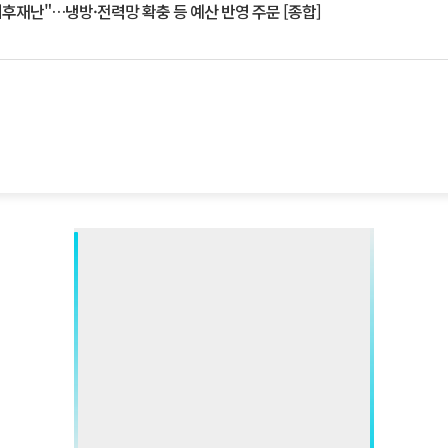
기후재난"…냉방·전력망 확충 등 예산 반영 주문 [종합]