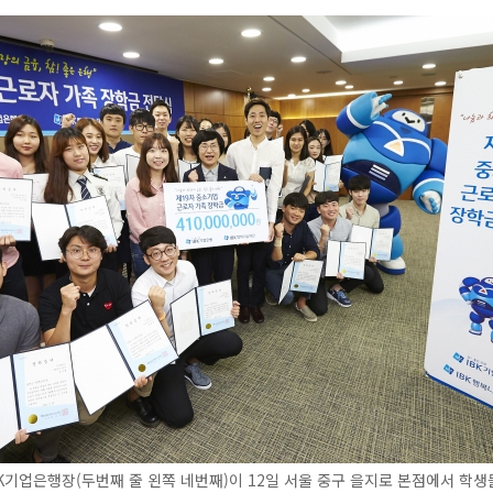
K기업은행장(두번째 줄 왼쪽 네번째)이 12일 서울 중구 을지로 본점에서 학