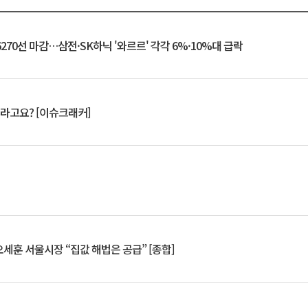
6270선 마감…삼전·SK하닉 '와르르' 각각 6%·10%대 급락
 깨라고요? [이슈크래커]
세훈 서울시장 “집값 해법은 공급” [종합]