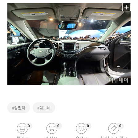
#임팔라
#쉐보레
0
0
0
0