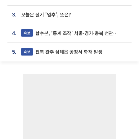
오늘은 절기 '입추', 뜻은?
3.
합수본, '통계 조작' 서울·경기·충북 선관위 등 추가 압수수색
속보
4.
전북 완주 삼례읍 공장서 화재 발생
속보
5.