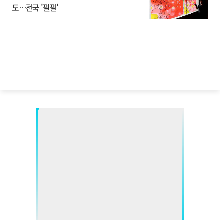
도…전국 '펄펄'