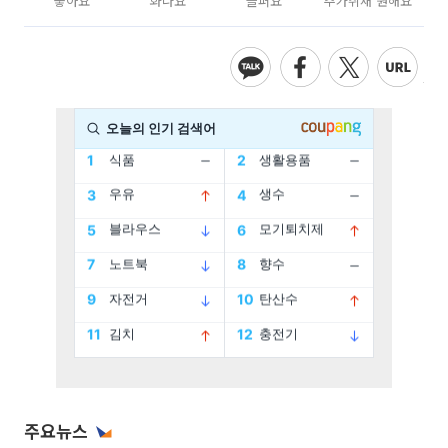
좋아요
화나요
슬퍼요
추가취재 원해요
주요뉴스