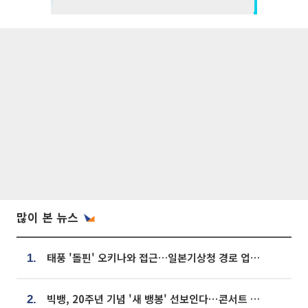
많이 본 뉴스
태풍 '돌핀' 오키나와 접근…일본기상청 경로 업데이트
1.
빅뱅, 20주년 기념 '새 뱅봉' 선보인다⋯콘서트 앞두고 팝업 개최
2.