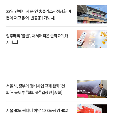
22일 만에 다시 문 연 홈플러스…정상화 바
쁜데 재고 없어 ‘발동동’[가보니]
입추매직 '불발', 처서매직은 올까요? [해
시태그]
서울시, 정부에 정비사업 규제 완화 '건
의'⋯국토부 "협의 중" 입장만 [종합]
서울 40도 찍더니 하남 40.8도·광양 40.2