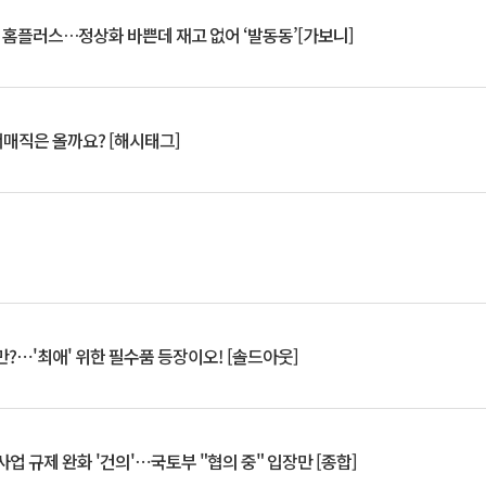
연 홈플러스…정상화 바쁜데 재고 없어 ‘발동동’[가보니]
서매직은 올까요? [해시태그]
?⋯'최애' 위한 필수품 등장이오! [솔드아웃]
업 규제 완화 '건의'⋯국토부 "협의 중" 입장만 [종합]