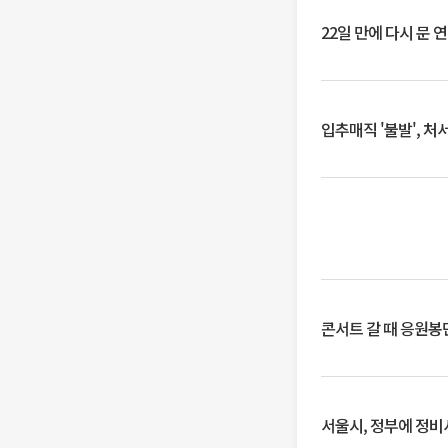
22일 만에 다시 문 
입추매직 '불발', 처
콘서트 갈 때 응원봉만
서울시, 정부에 정비사