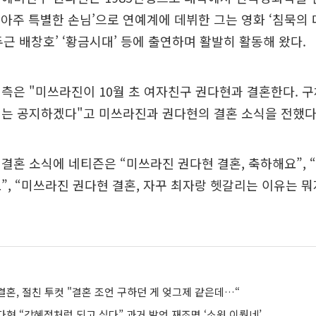
 ‘아주 특별한 손님’으로 연예계에 데뷔한 그는 영화 ‘침묵의 
근두근 배창호’ ‘황금시대’ 등에 출연하며 활발히 활동해 왔다.
측은 "미쓰라진이 10월 초 여자친구 권다현과 결혼한다. 
되는 공지하겠다"고 미쓰라진과 권다현의 결혼 소식을 전했다
결혼 소식에 네티즌은 “미쓰라진 권다현 결혼, 축하해요”,
”, “미쓰라진 권다현 결혼, 자꾸 최자랑 헷갈리는 이유는 뭐
혼, 절친 투컷 "결혼 조언 구하던 게 엊그제 같은데…“
현 “강혜정처럼 되고 싶다” 과거 발언 재조명 ‘소원 이뤘네’