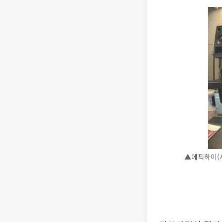
▲에픽하이(사