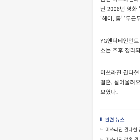
난 2006년 영화
‘헤이, 톰’ ‘두
YG엔터테인먼트 
소는 추후 정리
미쓰라진 권다현 
결혼, 잘어울려요
보였다.
관련 뉴스
미쓰라진 권다현 결
미쓰라진 결혼 권다