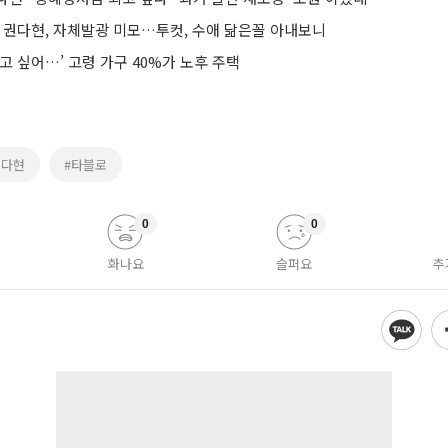
’ 권다현, 자체발광 미모…투컷, 수애 닮은꼴 아내보니
고 싶어…’ 고령 가구 40%가 노후 주택
권다현
#타블로
0
0
화나요
슬퍼요
추