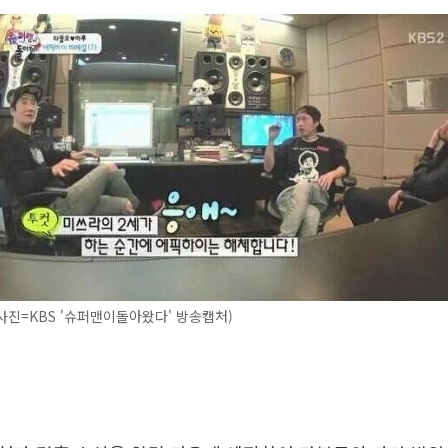
진=KBS '슈퍼맨이돌아왔다' 방송캡처)