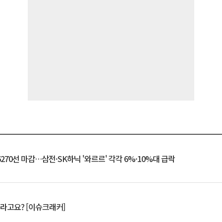
6270선 마감…삼전·SK하닉 '와르르' 각각 6%·10%대 급락
 깨라고요? [이슈크래커]