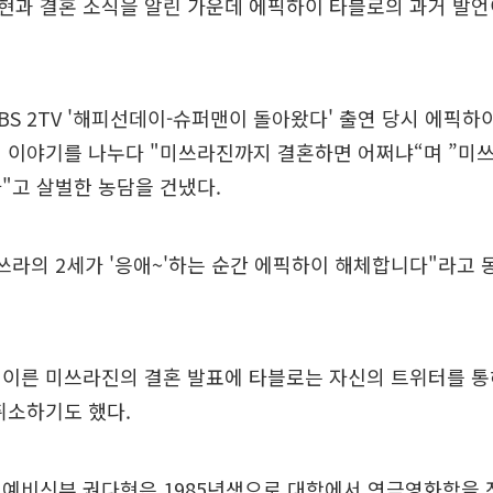
현과 결혼 소식을 알린 가운데 에픽하이 타블로의 과거 발언
BS 2TV '해피선데이-슈퍼맨이 돌아왔다' 출연 당시 에픽하
민 이야기를 나누다 "미쓰라진까지 결혼하면 어쩌냐“며 ”미
"고 살벌한 농담을 건냈다.
쓰라의 2세가 '응애~'하는 순간 에픽하이 해체합니다"라고 
이른 미쓰라진의 결혼 발표에 타블로는 자신의 트위터를 통
취소하기도 했다.
예비신부 권다현은 1985년생으로 대학에서 연극영화학을 