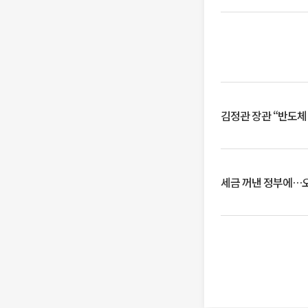
김정관 장관 “반도체
세금 꺼낸 정부에…오