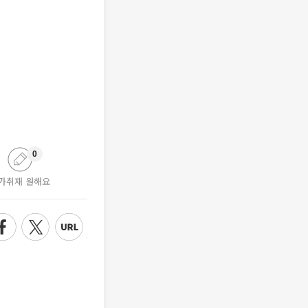
0
가취재 원해요