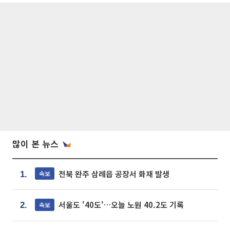
많이 본 뉴스
전북 완주 삼례읍 공장서 화재 발생
속보
1.
서울도 '40도'…오늘 노원 40.2도 기록
속보
2.