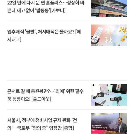
22일 만에 다시 문 연 홈플러스…정상화 바
쁜데 재고 없어 ‘발동동’[가보니]
입추매직 '불발', 처서매직은 올까요? [해
시태그]
콘서트 갈 때 응원봉만?⋯'최애' 위한 필수
품 등장이오! [솔드아웃]
서울시, 정부에 정비사업 규제 완화 '건
의'⋯국토부 "협의 중" 입장만 [종합]