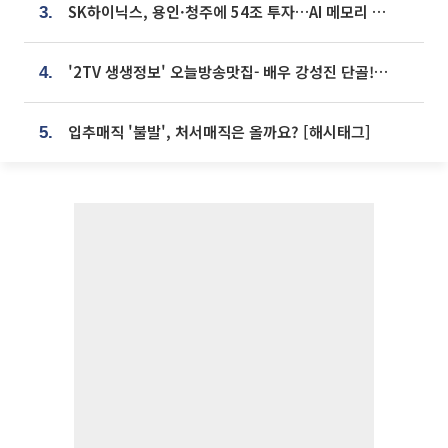
SK하이닉스, 용인·청주에 54조 투자…AI 메모리 생산기지 키운다
3.
'2TV 생생정보' 오늘방송맛집- 배우 강성진 단골! 쌀국수ㆍ푸팟퐁 커리 맛집 '블○○○'
4.
입추매직 '불발', 처서매직은 올까요? [해시태그]
5.