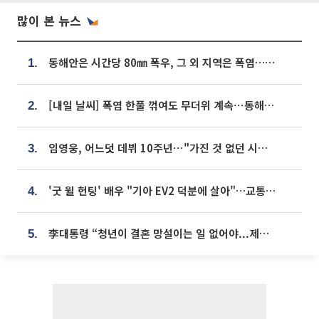
많이 본 뉴스
동해안은 시간당 80㎜ 폭우, 그 외 지역은 폭염…‘극과 극 날씨’
1.
[내일 날씨] 폭염 한풀 꺾여도 무더위 계속⋯동해안 이틀 연속 비
2.
임영웅, 어느덧 데뷔 10주년⋯"가진 것 없던 시절, 내 앞엔 20명의 팬뿐"
3.
'굿 윌 헌팅' 배우 "기아 EV2 덕분에 살아"…교통사고 후 안전성 극찬
4.
李대통령 “청년이 결혼 망설이는 일 없어야...제도상 불이익 조사”
5.