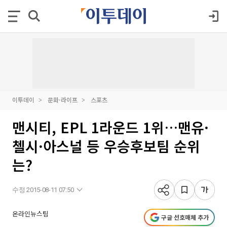
이투데이
문화·라이프
스포츠
맨시티, EPL 1라운드 1위…맨유·
첼시·아스널 등 우승후보팀 순위
는?
수정 2015-08-11 07:50
온라인뉴스팀
구글 선호매체 추가