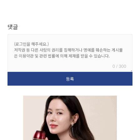
댓글
0 / 300