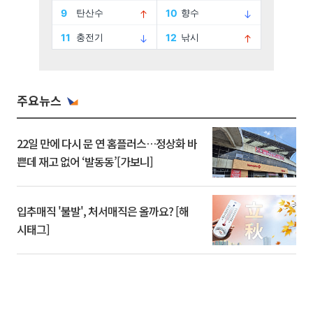
주요뉴스
22일 만에 다시 문 연 홈플러스…정상화 바
쁜데 재고 없어 ‘발동동’[가보니]
입추매직 '불발', 처서매직은 올까요? [해
시태그]