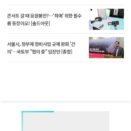
콘서트 갈 때 응원봉만?⋯'최애' 위한 필수
품 등장이오! [솔드아웃]
서울시, 정부에 정비사업 규제 완화 '건
의'⋯국토부 "협의 중" 입장만 [종합]