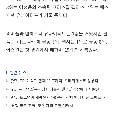
3위는 이청용의 소속팀 크리스탈 팰리스, 4위는 웨스
트햄 유나이티드가 기록 중이다.
리버풀과 맨체스터 유나이티드는 1승을 거뒀지만 골
득실 +1로 나란히 공동 5위, 첼시는 1무로 공동 8위,
아스널은 첫 경기에서 패하며 19위를 기록했다.
관련 뉴스
핫텍, EPL개막과 함께 '스포라이브' 베타테스트 성공적 오픈
'epl 프리뷰쇼'홍재경 아나운서 댄스.."심장에 매력발산 하다니"
맨유, 토트넘과 개막전서 1-0 승리…"데헤아 대신 로메로? 아직 불안"
‘경험 無도 환영’ 첫 일자리 도전 설명서