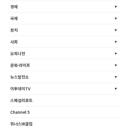
경제
국제
정치
사회
오피니언
문화·라이프
뉴스발전소
이투데이TV
스페셜리포트
Channel 5
위너스IR클럽