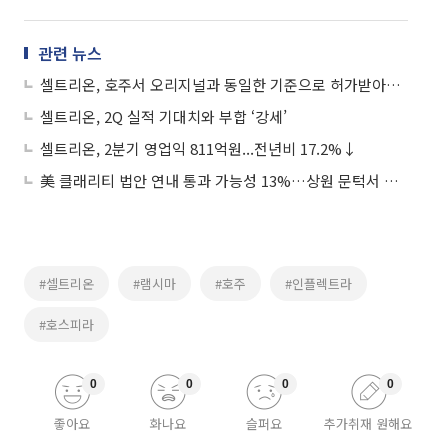
관련 뉴스
셀트리온, 호주서 오리지널과 동일한 기준으로 허가받아…5500억시장 진출
셀트리온, 2Q 실적 기대치와 부합 ‘강세’
셀트리온, 2분기 영업익 811억원...전년비 17.2%↓
美 클래리티 법안 연내 통과 가능성 13%…상원 문턱서 제동
#셀트리온
#램시마
#호주
#인플렉트라
#호스피라
0
0
0
0
좋아요
화나요
슬퍼요
추가취재 원해요