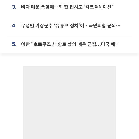
바다 태운 폭염에…회 한 접시도 ‘히트플레이션’
3.
우성빈 기장군수 ‘유튜브 정치’에…국민의힘 군의원들 집단 반발
4.
이란 “호르무즈 새 항로 합의 매우 근접...미국 배상 먼저”
5.