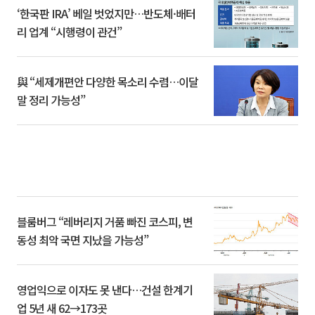
‘한국판 IRA’ 베일 벗었지만…반도체·배터
리 업계 “시행령이 관건”
與 “세제개편안 다양한 목소리 수렴…이달
말 정리 가능성”
블룸버그 “레버리지 거품 빠진 코스피, 변
동성 최악 국면 지났을 가능성”
영업익으로 이자도 못 낸다…건설 한계기
업 5년 새 62→173곳