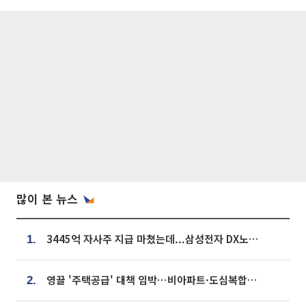
많이 본 뉴스
3445억 자사주 지급 마쳤는데...삼성전자 DX노조, 뒤늦은 '떼쓰기 집회'
1.
영끌 '주택공급' 대책 임박⋯비아파트·도심복합까지 총동원
2.