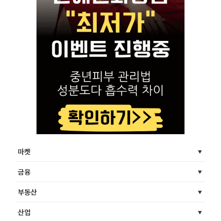
마켓
금융
부동산
산업