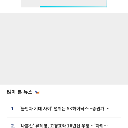
많이 본 뉴스
'불안과 기대 사이' 널뛰는 SK하이닉스…증권가 "HBM4·LTA 기반 펀터멘털 견고"
1.
'나혼산' 류혜영, 고경표와 16년산 우정…"자취방서 부모님과 마주쳐"
2.