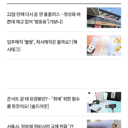
22일 만에 다시 문 연 홈플러스…정상화 바
쁜데 재고 없어 ‘발동동’[가보니]
입추매직 '불발', 처서매직은 올까요? [해
시태그]
콘서트 갈 때 응원봉만?⋯'최애' 위한 필수
품 등장이오! [솔드아웃]
서울시, 정부에 정비사업 규제 완화 '건