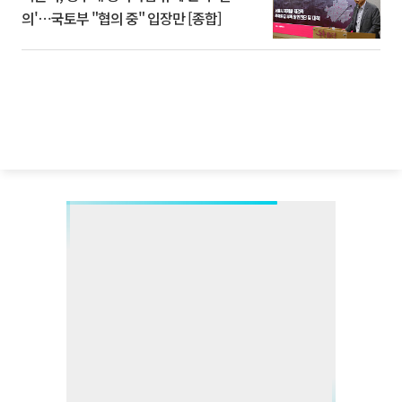
의'⋯국토부 "협의 중" 입장만 [종합]