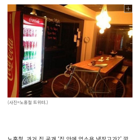
(사진=노홍철 트위터.)
노홍철, 과거 집 공개 ‘집 안에 업소용 냉장고가?’ 깜