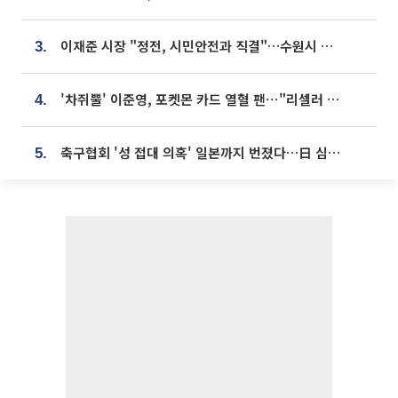
이재준 시장 "정전, 시민안전과 직결"…수원시 비상대응체계 가동
3.
'차쥐뿔' 이준영, 포켓몬 카드 열혈 팬⋯"리셀러 처단할 것"
4.
축구협회 '성 접대 의혹' 일본까지 번졌다…日 심판 실명 공개
5.