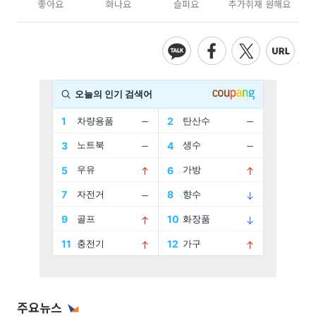
좋아요
화나요
슬퍼요
추가취재 원해요
주요뉴스