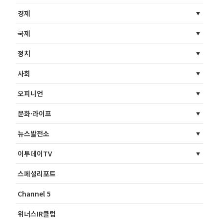
경제
국제
정치
사회
오피니언
문화·라이프
뉴스발전소
이투데이TV
스페셜리포트
Channel 5
위너스IR클럽