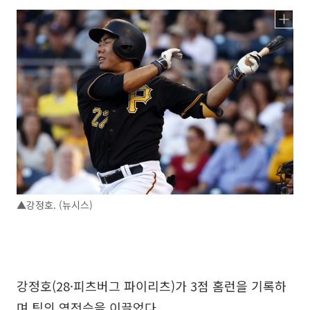
▲강정호. (뉴시스)
강정호(28·피츠버그 파이리츠)가 3점 홈런을 기록하
며 팀의 역전승을 이끌었다.