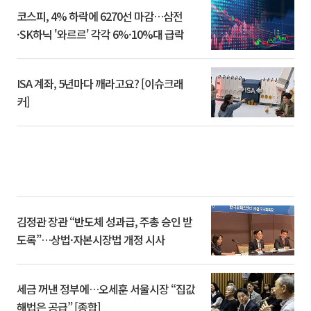
코스피, 4% 하락에 6270선 마감…삼전
·SK하닉 '와르르' 각각 6%·10%대 급락
ISA 계좌, 5년마다 깨라고요? [이슈크래
커]
김정관 장관 “반도체 성과급, 주총 승인 받
도록”…상법·자본시장법 개정 시사
세금 꺼낸 정부에…오세훈 서울시장 “집값
해법은 공급” [종합]