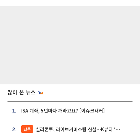
많이 본 뉴스
ISA 계좌, 5년마다 깨라고요? [이슈크래커]
1.
실리콘투, 라이브커머스팀 신설…K뷰티 ‘글로벌 판매망’ 확대[K뷰티 라방戰]
단독
2.