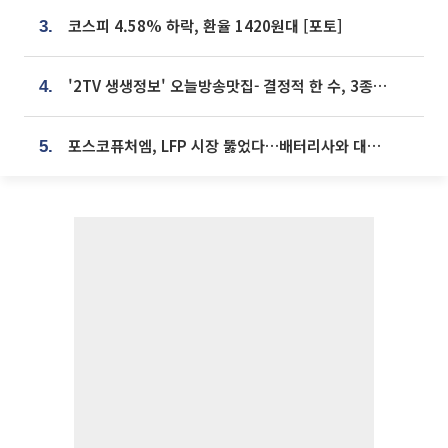
코스피 4.58% 하락, 환율 1420원대 [포토]
3.
'2TV 생생정보' 오늘방송맛집- 결정적 한 수, 3종 메밀면! 메밀 소바 맛집 '의○○○○'
4.
포스코퓨처엠, LFP 시장 뚫었다…배터리사와 대규모 장기 공급 합의
5.