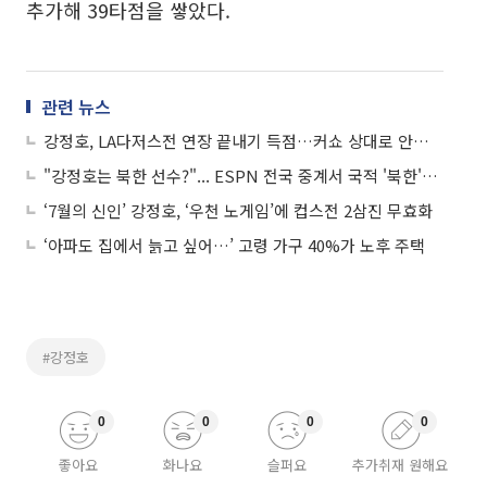
추가해 39타점을 쌓았다.
관련 뉴스
강정호, LA다저스전 연장 끝내기 득점…커쇼 상대로 안타 뽑아내
"강정호는 북한 선수?"... ESPN 전국 중계서 국적 '북한'으로 언급돼
‘7월의 신인’ 강정호, ‘우천 노게임’에 컵스전 2삼진 무효화
‘아파도 집에서 늙고 싶어…’ 고령 가구 40%가 노후 주택
#강정호
0
0
0
0
좋아요
화나요
슬퍼요
추가취재 원해요