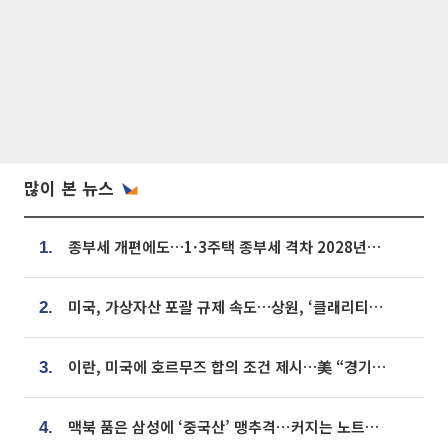
많이 본 뉴스
종부세 개편에도…1·3주택 종부세 격차 2028년부터 확대
1.
미국, 가상자산 포괄 규제 속도…상원, ‘클래리티법’ 9월 절차투표 추진
2.
이란, 미국에 호르무즈 합의 조건 제시…美 “경기 아직 안 끝나” [종합]
3.
맥북 품은 삼성에 ‘중국산’ 맹추격⋯커지는 노트북 OLED 시장
4.