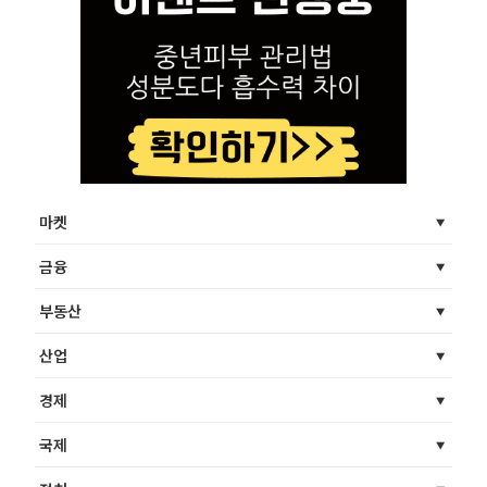
마켓
금융
부동산
산업
경제
국제