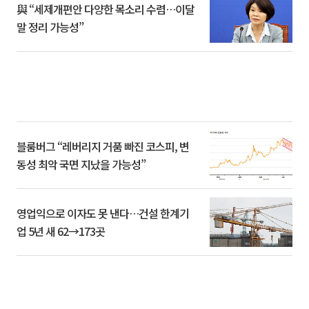
與 “세제개편안 다양한 목소리 수렴…이달
말 정리 가능성”
블룸버그 “레버리지 거품 빠진 코스피, 변
동성 최악 국면 지났을 가능성”
영업익으로 이자도 못 낸다…건설 한계기
업 5년 새 62→173곳