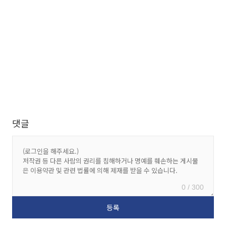
댓글
0 / 300