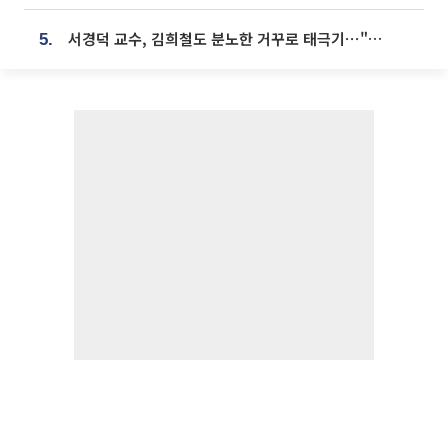
서경덕 교수, 김희철도 분노한 거꾸로 태극기⋯"엉터리는 아냐, 아쉬울 뿐"
5.