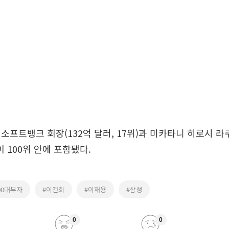
소프트뱅크 회장(132억 달러, 17위)과 미카타니 히로시 라
명이 100위 안에 포함됐다.
100대부자
#이건희
#이재용
#삼성
0
0