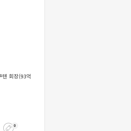
쿠텐 회장(93억
0