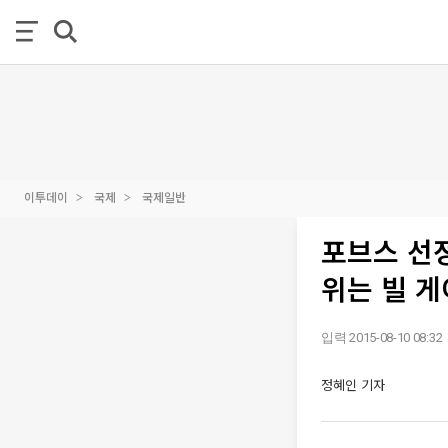
이투데이
국제
국제일반
포브스 선정
위는 빌 
입력 2015-08-10 08:32
정혜인 기자