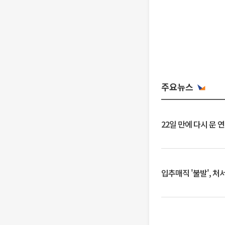
주요뉴스
22일 만에 다시 문 
입추매직 '불발', 처