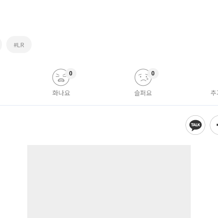
#LR
0
0
화나요
슬퍼요
추