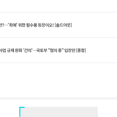
?⋯'최애' 위한 필수품 등장이오! [솔드아웃]
업 규제 완화 '건의'⋯국토부 "협의 중" 입장만 [종합]