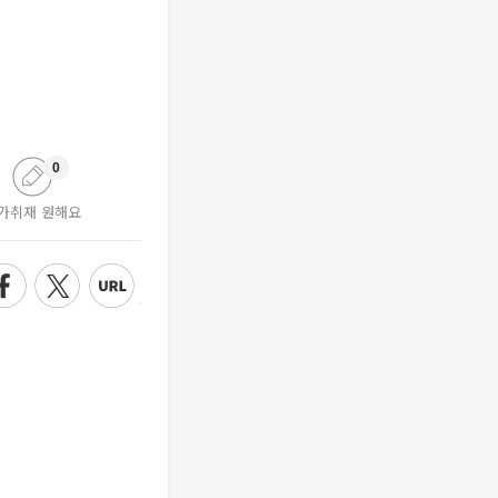
0
가취재 원해요