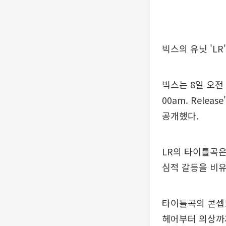
빅스의 유닛 'LR
빅스는 8일 오전 12
00am. Rele
공개했다.
LR의 타이틀곡은 
심적 갈등을 비
타이틀곡의 콘셉트
헤어부터 의상까