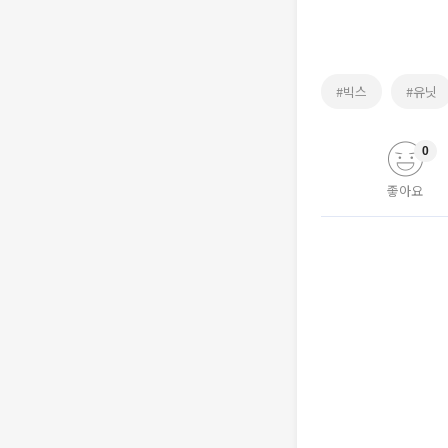
#빅스
#유닛
0
좋아요