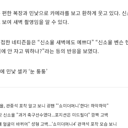
 편한 복장과 민낯으로 카메라를 보고 환하게 웃고 있다. 
 보여 새벽 촬영임을 알 수 있다.
접한 네티즌들은 “신소율 새벽에도 예쁘다” “신소율 벤슨 
시에 안 자고 뭐하나?”라는 등의 반응을 보였다.
에 민낯 셀카 ‘눈 퉁퉁’
율, 관중석 포착 알고 보니 광팬 "'쇼미더머니'한다! 하악하악"
착 신소율 "과거 축구선수였다...포지션은 미드필더" 깜짝 고백
때 얼굴이 바뀌어" 성형 고백...'쇼미더머니4' 관객석 포착 모습 보니