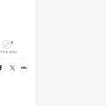
0
가취재 원해요