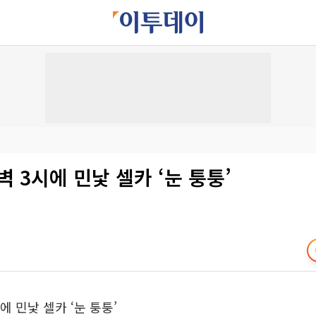
벽 3시에 민낯 셀카 ‘눈 퉁퉁’
에 민낯 셀카 ‘눈 퉁퉁’