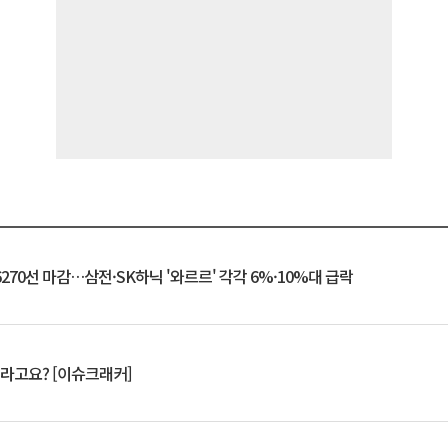
6270선 마감…삼전·SK하닉 '와르르' 각각 6%·10%대 급락
 깨라고요? [이슈크래커]