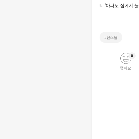
‘아파도 집에서 늙
#신소율
0
좋아요