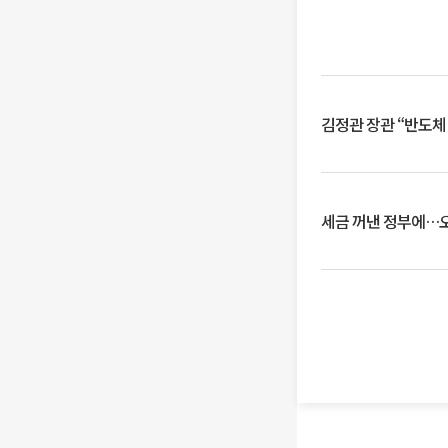
김정관 장관 “반도체
세금 꺼낸 정부에…오