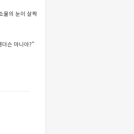
신소율의 눈이 살짝
헨더슨 마니아?”