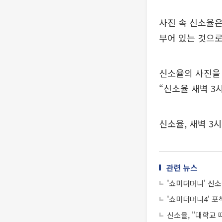
사진 속 신소율은
부어 있는 것으로
신소율의 사진을 
“신소율 새벽 3
신소율, 새벽 3시
관련 뉴스
'쇼미더머니' 신소
'쇼미더머니4' 포
신소율, "대학교 