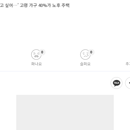
고 싶어…’ 고령 가구 40%가 노후 주택
0
0
화나요
슬퍼요
추