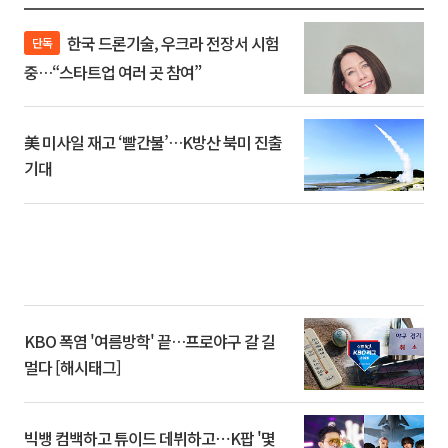
한국 드론기술, 우크라 전장서 시험
단독
중…“스타트업 여러 곳 참여”
美 미사일 재고 ‘빨간불’…K방산 북미 진출
기대
KBO 폭염 '여름방학' 끝…프로야구 갈 길
멀다 [해시태그]
빅뱅 컴백하고 튜이드 데뷔하고⋯K팝 '몇