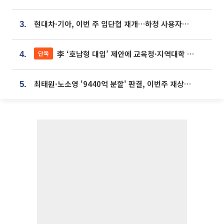
현대차·기아, 이번 주 임단협 재개…하청 사용자성 재심도 ‘변수’
3.
李 ‘호남형 대입’ 제안에 교육청·지역대학 서·논술형 입시 연계 '착수'
단독
4.
최태원·노소영 '9440억 분할' 판결, 이번주 재상고 여부 주목
5.