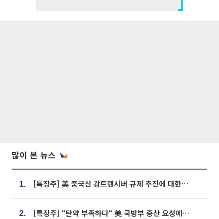
많이 본 뉴스
[특징주] 美 중국산 광트랜시버 규제 추진에 대한광통신 등 광통신株 강세
1.
[특징주] “탄약 부족하다“ 美 국방부 증산 요청에⋯국내 방산주 급등세
2.