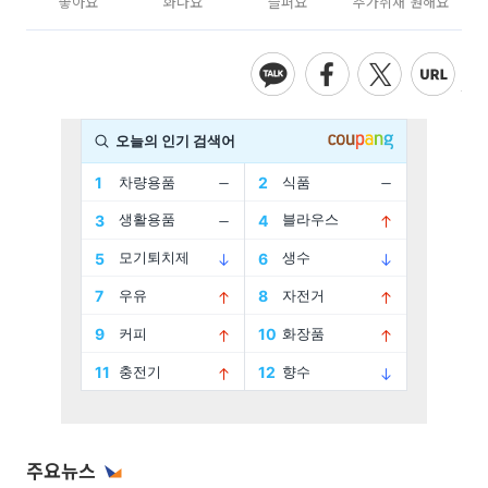
좋아요
화나요
슬퍼요
추가취재 원해요
주요뉴스