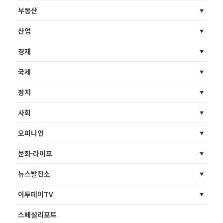
부동산
산업
경제
국제
정치
사회
오피니언
문화·라이프
뉴스발전소
이투데이TV
스페셜리포트