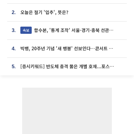
오늘은 절기 '입추', 뜻은?
2.
합수본, '통계 조작' 서울·경기·충북 선관위 등 추가 압수수색
속보
3.
빅뱅, 20주년 기념 '새 뱅봉' 선보인다⋯콘서트 앞두고 팝업 개최
4.
[증시키워드] 반도체 충격 뚫은 개별 호재...포스코퓨처엠·에코프로·한화솔루션 '눈길'
5.