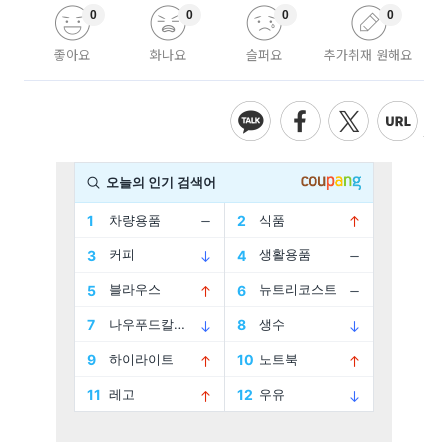
0
0
0
0
좋아요
화나요
슬퍼요
추가취재 원해요