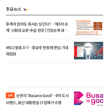
주요뉴스
후계자 없어도 회사는 남긴다?…‘제3자 승
계’ 시험대 오른 中企 현장 [기업승계 대전
환]
MSCI 발표 D-7…후보주 반등에 편입 기대
재점화
논란의 'Busan is Good'…8억 도시
단독
브랜드, 용산 대통령실 CI 업체가 수행