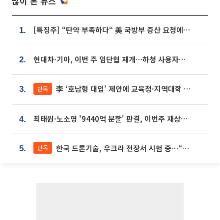
많이 본 뉴스
[특징주] “탄약 부족하다“ 美 국방부 증산 요청에⋯국내 방산주 급등세
1.
현대차·기아, 이번 주 임단협 재개…하청 사용자성 재심도 ‘변수’
2.
李 ‘호남형 대입’ 제안에 교육청·지역대학 서·논술형 입시 연계 '착수'
단독
3.
최태원·노소영 '9440억 분할' 판결, 이번주 재상고 여부 주목
4.
한국 드론기술, 우크라 전장서 시험 중…“스타트업 여러 곳 참여”
단독
5.