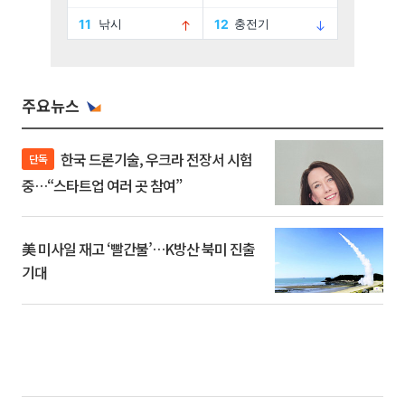
주요뉴스
한국 드론기술, 우크라 전장서 시험
단독
중…“스타트업 여러 곳 참여”
美 미사일 재고 ‘빨간불’…K방산 북미 진출
기대