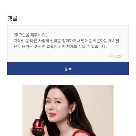
댓글
0 / 300