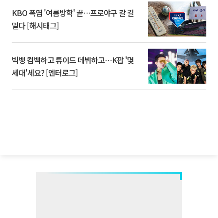
KBO 폭염 '여름방학' 끝…프로야구 갈 길
멀다 [해시태그]
빅뱅 컴백하고 튜이드 데뷔하고⋯K팝 '몇
세대'세요? [엔터로그]