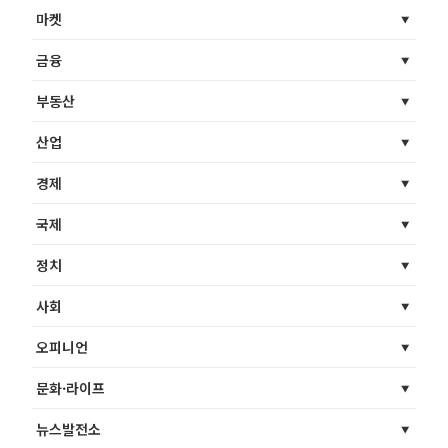
마켓
금융
부동산
산업
경제
국제
정치
사회
오피니언
문화·라이프
뉴스발전소