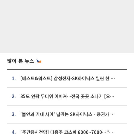
많이 본 뉴스
[베스트&워스트] 삼성전자·SK하이닉스 밀린 한 주…상상인증권은 85% 급등
1.
35도 안팎 무더위 이어져…전국 곳곳 소나기 [오늘 날씨]
2.
'불안과 기대 사이' 널뛰는 SK하이닉스…증권가 "HBM4·LTA 기반 펀터멘털 견고"
3.
[주간증시전망] 다음주 코스피 6000~7000⋯“外人 수급은 정책이 변수”
4.