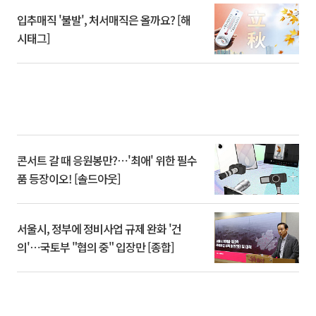
입추매직 '불발', 처서매직은 올까요? [해
시태그]
콘서트 갈 때 응원봉만?⋯'최애' 위한 필수
품 등장이오! [솔드아웃]
서울시, 정부에 정비사업 규제 완화 '건
의'⋯국토부 "협의 중" 입장만 [종합]