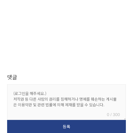
댓글
0 / 300