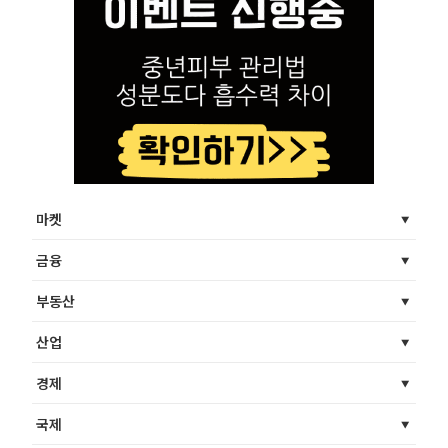
마켓
금융
부동산
산업
경제
국제