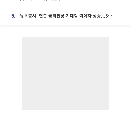
뉴욕증시, 연준 금리인상 기대감 꺾이자 상승...S&P500 사상 최고치 [종합]
5.