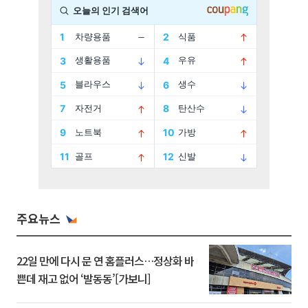
주요뉴스
22일 만에 다시 문 연 홈플러스…정상화 바
쁜데 재고 없어 ‘발동동’[가보니]