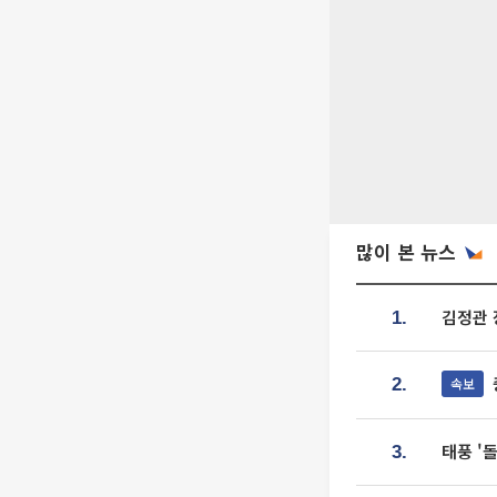
많이 본 뉴스
김정관 
1.
속보
2.
태풍 '
3.