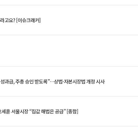
 깨라고요? [이슈크래커]
 성과급, 주총 승인 받도록”…상법·자본시장법 개정 시사
세훈 서울시장 “집값 해법은 공급” [종합]