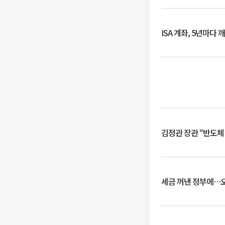
ISA 계좌, 5년마다
김정관 장관 “반도체
세금 꺼낸 정부에…오