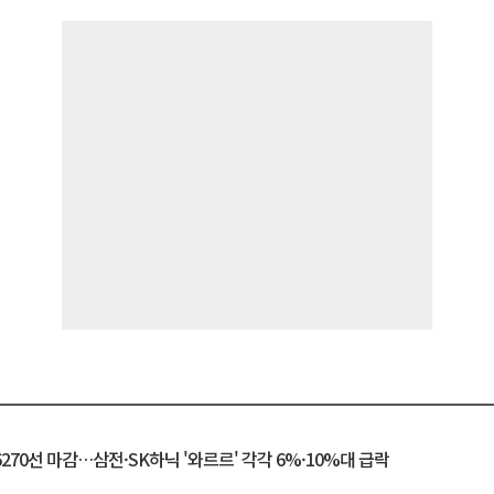
6270선 마감…삼전·SK하닉 '와르르' 각각 6%·10%대 급락