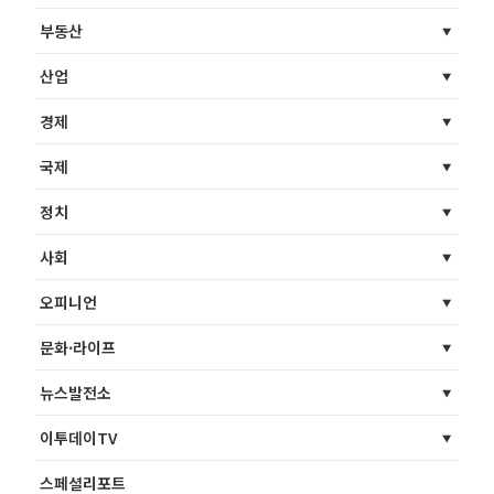
부동산
산업
경제
국제
정치
사회
오피니언
문화·라이프
뉴스발전소
이투데이TV
스페셜리포트