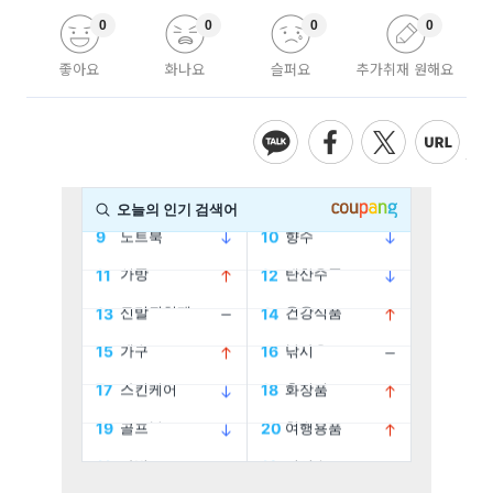
0
0
0
0
좋아요
화나요
슬퍼요
추가취재 원해요