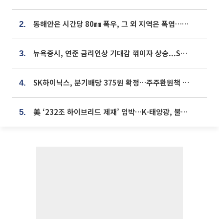
동해안은 시간당 80㎜ 폭우, 그 외 지역은 폭염…‘극과 극 날씨’
2.
뉴욕증시, 연준 금리인상 기대감 꺾이자 상승...S&P500 사상 최고치 [종합]
3.
SK하이닉스, 분기배당 375원 확정…주주환원책 9월로 앞당겨 발표
4.
美 ‘232조 하이브리드 제재’ 임박…K-태양광, 불확실성 털고 날개 다나
5.