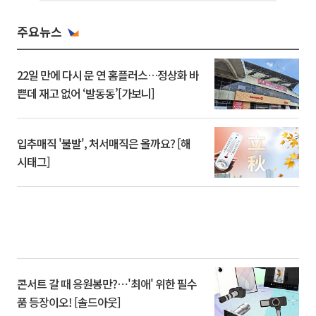
주요뉴스
22일 만에 다시 문 연 홈플러스…정상화 바
쁜데 재고 없어 ‘발동동’[가보니]
입추매직 '불발', 처서매직은 올까요? [해
시태그]
콘서트 갈 때 응원봉만?⋯'최애' 위한 필수
품 등장이오! [솔드아웃]