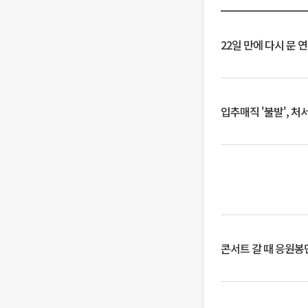
22일 만에 다시 문 
입추매직 '불발', 처
콘서트 갈 때 응원봉만