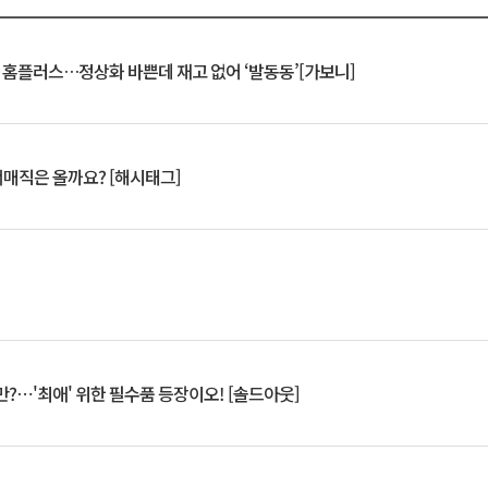
연 홈플러스…정상화 바쁜데 재고 없어 ‘발동동’[가보니]
서매직은 올까요? [해시태그]
?⋯'최애' 위한 필수품 등장이오! [솔드아웃]