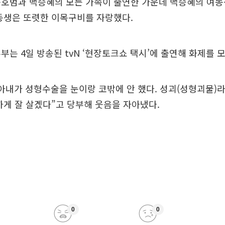
송호범과 백승혜의 모든 가족이 출연한 가운데 백승혜의 여동
동생은 또렷한 이목구비를 자랑했다.
부는 4일 방송된 tvN ‘현장토크쇼 택시’에 출연해 화제를 
아내가 성형수술을 눈이랑 코밖에 안 했다. 성괴(성형괴물)
하게 잘 살겠다”고 당부해 웃음을 자아냈다.
0
0