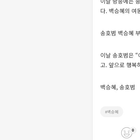
이날 방송에는 
다. 백승혜의 여
송호범 백승혜 부
이날 송호범은 “
고. 앞으로 행복
백승혜, 송호범
#백승혜
0