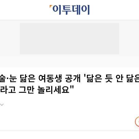
술·눈 닮은 여동생 공개 '닮은 듯 안 닮은 
괴라고 그만 놀리세요"