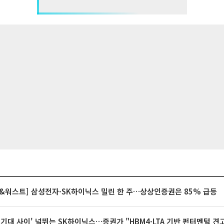
&워스트] 삼성전자·SK하이닉스 밀린 한 주…상상인증권은 85% 급등
 기대 사이' 널뛰는 SK하이닉스…증권가 "HBM4·LTA 기반 펀터멘털 견