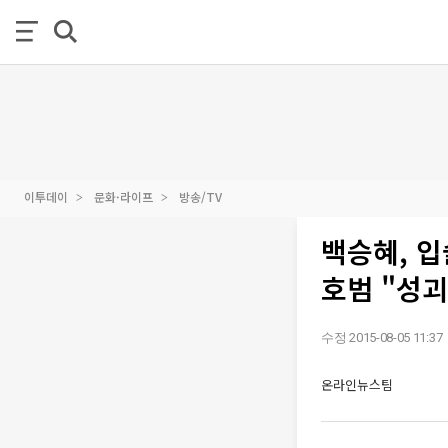
이투데이
문화·라이프
방송/TV
백승혜, 입
호범 "성
수정 2015-08-05 11:37
온라인뉴스팀