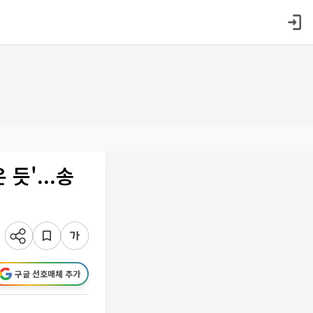
듯'...송
구글 선호매체 추가