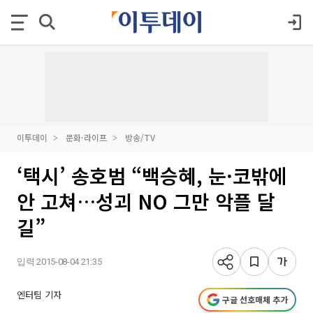
이투데이
문화·라이프
방송/TV
‘택시’ 송호범 “백승혜, 눈·코밖에
안 고쳐…성괴 NO 그만 악플 달
길”
입력 2015-08-04 21:35
엔터팀 기자
구글 선호매체 추가