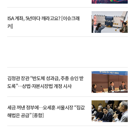
ISA 계좌, 5년마다 깨라고요? [이슈크래
커]
김정관 장관 “반도체 성과급, 주총 승인 받
도록”…상법·자본시장법 개정 시사
세금 꺼낸 정부에…오세훈 서울시장 “집값
해법은 공급” [종합]