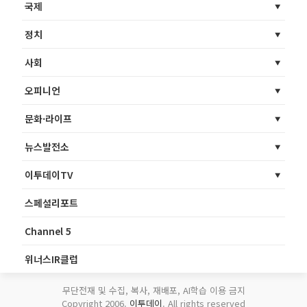
국제
정치
사회
오피니언
문화·라이프
뉴스발전소
이투데이TV
스페셜리포트
Channel 5
위너스IR클럽
무단전재 및 수집, 복사, 재배포, AI학습 이용 금지
Copyright 2006.
이투데이
. All rights reserved