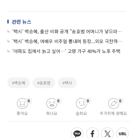
관련 뉴스
'택시' 백승혜, 출산 비화 공개 "송호범 어머니가 낳으라고 해서…"
'택시' 백승혜, 여배우 비주얼 뽐내며 등장...외모 극찬하는 행인에 송호범 긴장, '미인이시네요'
‘아파도 집에서 늙고 싶어…’ 고령 가구 40%가 노후 주택
#백승혜
#송호범
#택시
0
0
0
0
좋아요
화나요
슬퍼요
추가취재 원해요