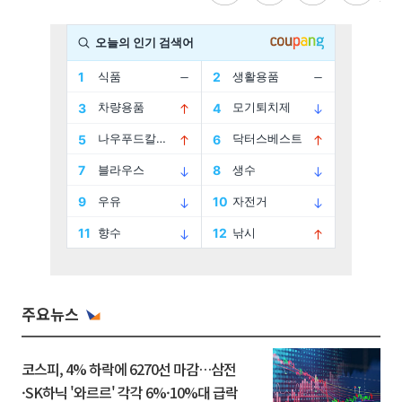
주요뉴스
코스피, 4% 하락에 6270선 마감…삼전
·SK하닉 '와르르' 각각 6%·10%대 급락