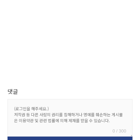
댓글
0 / 300