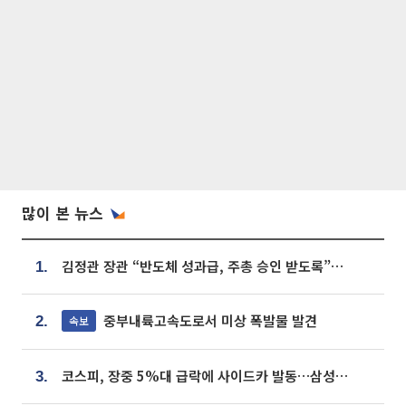
많이 본 뉴스
김정관 장관 “반도체 성과급, 주총 승인 받도록”…상법·자본시장법 개정 시사
1.
중부내륙고속도로서 미상 폭발물 발견
속보
2.
코스피, 장중 5%대 급락에 사이드카 발동…삼성·SK 동반 폭락
3.