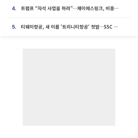
트럼프 “자석 사업을 하라”…제이에스링크, 비중국 영구자석 공급망 구축 속도
4.
티웨이항공, 새 이름 '트리니티항공' 첫발…SSC 전략 본격화
5.