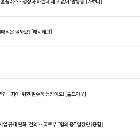
연 홈플러스…정상화 바쁜데 재고 없어 ‘발동동’[가보니]
서매직은 올까요? [해시태그]
?⋯'최애' 위한 필수품 등장이오! [솔드아웃]
업 규제 완화 '건의'⋯국토부 "협의 중" 입장만 [종합]