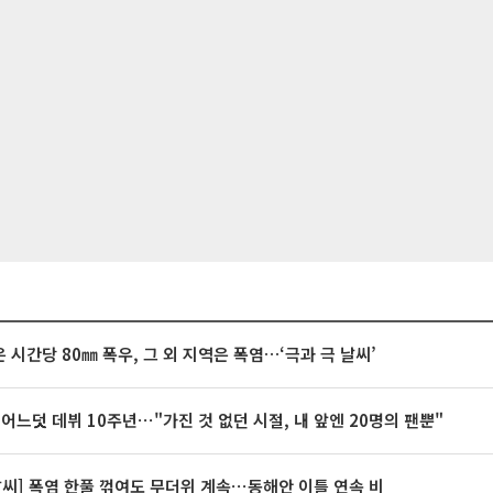
 시간당 80㎜ 폭우, 그 외 지역은 폭염…‘극과 극 날씨’
 어느덧 데뷔 10주년⋯"가진 것 없던 시절, 내 앞엔 20명의 팬뿐"
날씨] 폭염 한풀 꺾여도 무더위 계속⋯동해안 이틀 연속 비