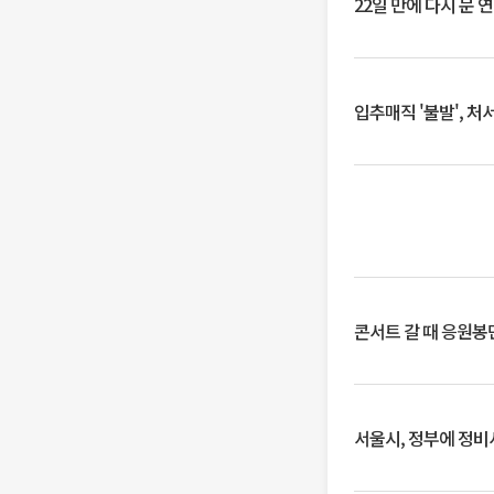
22일 만에 다시 문 
입추매직 '불발', 처
콘서트 갈 때 응원봉만
서울시, 정부에 정비사