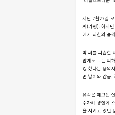
‘리얼스토리눈’ 
지난 7월27일 오
씨(가명). 하지
에서 괴한의 습격
박 씨를 피습한 
랍게도 그는 피해
킹 했다는 용의자
면 납치와 감금,
유족은 예고된 살
수차례 경찰에 스
을 지키고 있던 