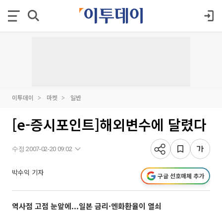
이투데이
마켓
일반
[e-증시포인트]해외변수에 달렸다
수정 2007-02-20 09:02
박수익 기자
구글 선호매체 추가
역사점 고점 눈앞에...일본 금리·엔화환율이 열쇠