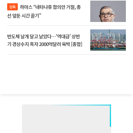
하마스 “네타냐후 합의안 거절, 총
단독
선 앞둔 시간 끌기”
반도체 날개 달고 날았다⋯'역대급' 상반
기 경상수지 흑자 2000억달러 육박 [종합]