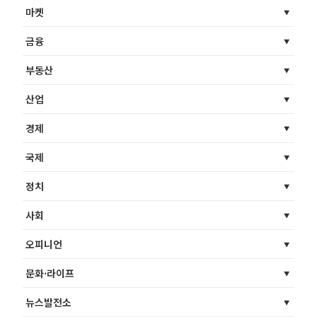
마켓
금융
부동산
산업
경제
국제
정치
사회
오피니언
문화·라이프
뉴스발전소