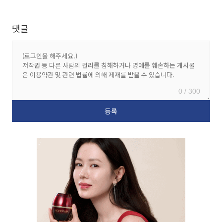
댓글
0 / 300