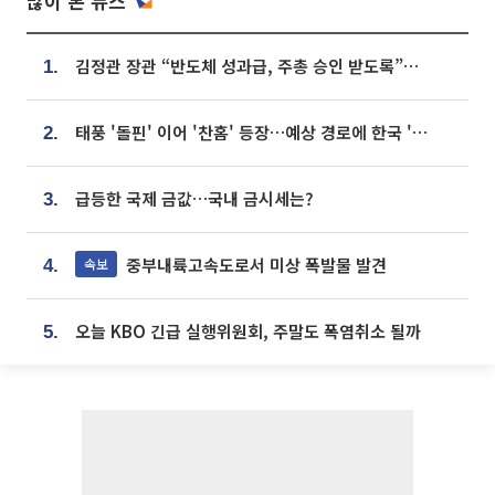
많이 본 뉴스
김정관 장관 “반도체 성과급, 주총 승인 받도록”…상법·자본시장법 개정 시사
1.
태풍 '돌핀' 이어 '찬홈' 등장…예상 경로에 한국 '한숨'
2.
급등한 국제 금값…국내 금시세는?
3.
중부내륙고속도로서 미상 폭발물 발견
속보
4.
오늘 KBO 긴급 실행위원회, 주말도 폭염취소 될까
5.