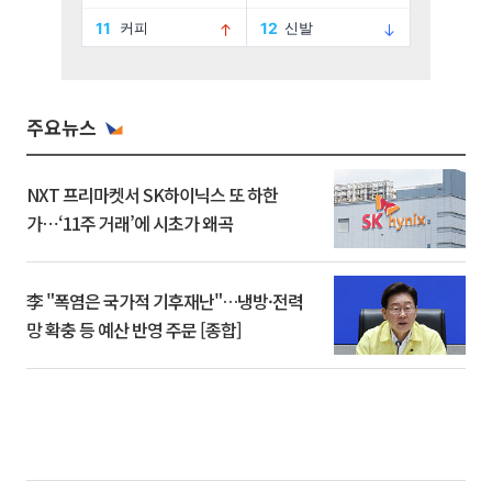
주요뉴스
NXT 프리마켓서 SK하이닉스 또 하한
가⋯‘11주 거래’에 시초가 왜곡
李 "폭염은 국가적 기후재난"…냉방·전력
망 확충 등 예산 반영 주문 [종합]