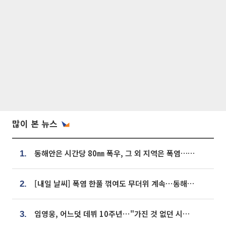
많이 본 뉴스
동해안은 시간당 80㎜ 폭우, 그 외 지역은 폭염…‘극과 극 날씨’
1.
[내일 날씨] 폭염 한풀 꺾여도 무더위 계속⋯동해안 이틀 연속 비
2.
임영웅, 어느덧 데뷔 10주년⋯"가진 것 없던 시절, 내 앞엔 20명의 팬뿐"
3.