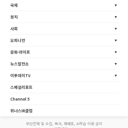
국제
정치
사회
오피니언
문화·라이프
뉴스발전소
이투데이TV
스페셜리포트
Channel 5
위너스IR클럽
무단전재 및 수집, 복사, 재배포, AI학습 이용 금지