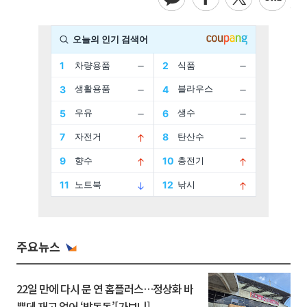
주요뉴스
22일 만에 다시 문 연 홈플러스…정상화 바
쁜데 재고 없어 ‘발동동’[가보니]