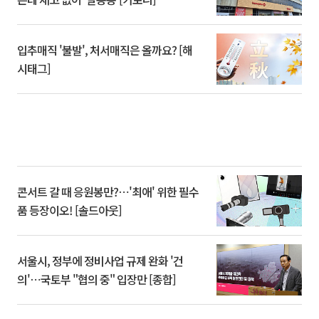
입추매직 '불발', 처서매직은 올까요? [해
시태그]
콘서트 갈 때 응원봉만?⋯'최애' 위한 필수
품 등장이오! [솔드아웃]
서울시, 정부에 정비사업 규제 완화 '건
의'⋯국토부 "협의 중" 입장만 [종합]