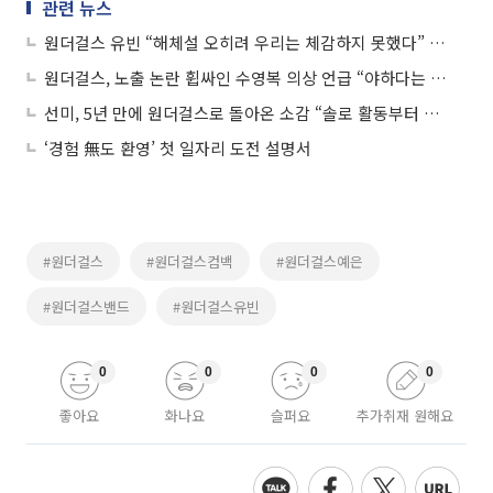
관련 뉴스
원더걸스 유빈 “해체설 오히려 우리는 체감하지 못했다” 공백기 동안 무엇했나 보니…
원더걸스, 노출 논란 휩싸인 수영복 의상 언급 “야하다는 생각 전혀 못했다”
선미, 5년 만에 원더걸스로 돌아온 소감 “솔로 활동부터 차근차근 돌아올 준비 했었다”
‘경험 無도 환영’ 첫 일자리 도전 설명서
#원더걸스
#원더걸스컴백
#원더걸스예은
#원더걸스밴드
#원더걸스유빈
0
0
0
0
좋아요
화나요
슬퍼요
추가취재 원해요