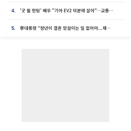
'굿 윌 헌팅' 배우 "기아 EV2 덕분에 살아"…교통사고 후 안전성 극찬
4.
李대통령 “청년이 결혼 망설이는 일 없어야...제도상 불이익 조사”
5.