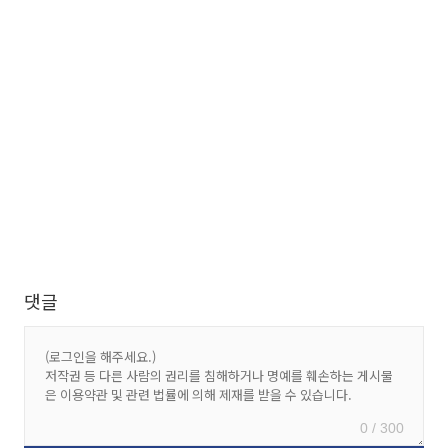
댓글
0 / 300