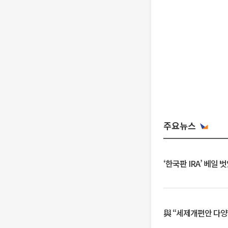
주요뉴스
‘한국판 IRA’ 베
與 “세제개편안 다양