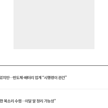
일 벗었지만…반도체·배터리 업계 “시행령이 관건”
한 목소리 수렴…이달 말 정리 가능성”