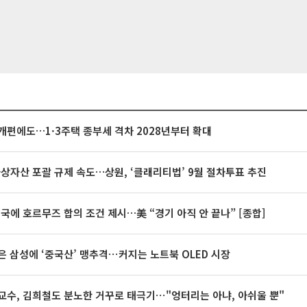
개편에도…1·3주택 종부세 격차 2028년부터 확대
가상자산 포괄 규제 속도…상원, ‘클래리티법’ 9월 절차투표 추진
미국에 호르무즈 합의 조건 제시…美 “경기 아직 안 끝나” [종합]
은 삼성에 ‘중국산’ 맹추격⋯커지는 노트북 OLED 시장
교수, 김희철도 분노한 거꾸로 태극기⋯"엉터리는 아냐, 아쉬울 뿐"