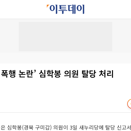
성폭행 논란’ 심학봉 의원 탈당 처리
은 심학봉(경북 구미갑) 의원이 3일 새누리당에 탈당 신고