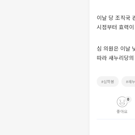
이날 당 조직국 
시점부터 효력이
심 의원은 이날 
따라 새누리당의 
#심학봉
#새
0
좋아요