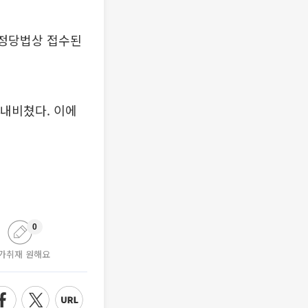
 정당법상 접수된
 내비쳤다. 이에
0
가취재 원해요