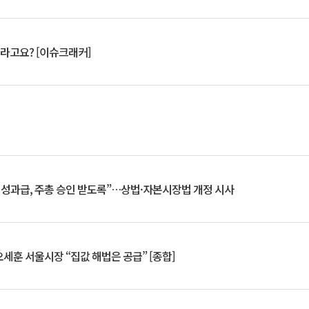
 깨라고요? [이슈크래커]
 성과급, 주총 승인 받도록”…상법·자본시장법 개정 시사
세훈 서울시장 “집값 해법은 공급” [종합]