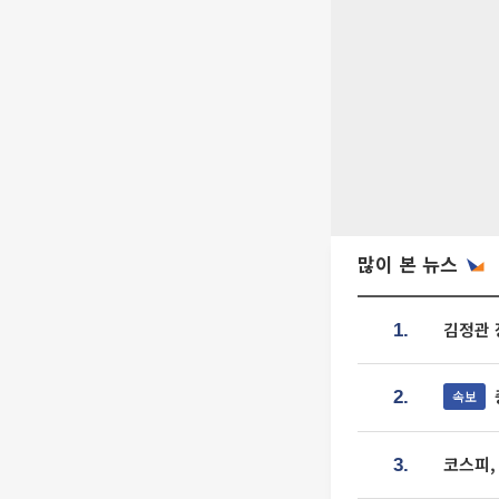
많이 본 뉴스
김정관 
1.
속보
2.
코스피,
3.