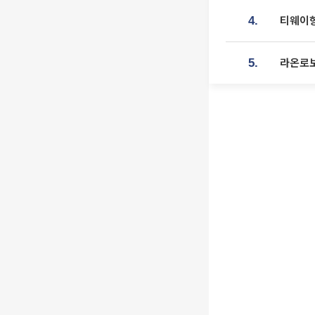
티웨이항
4.
라온로보
5.