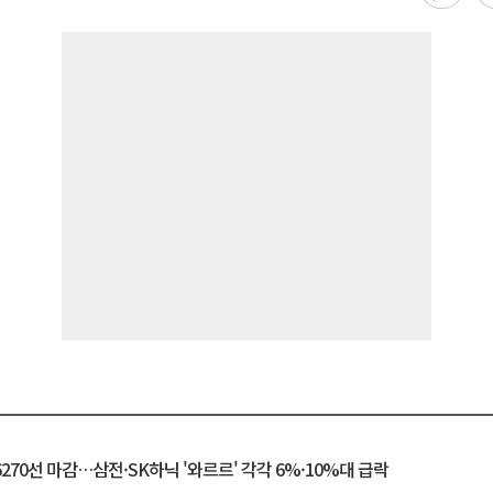
6270선 마감…삼전·SK하닉 '와르르' 각각 6%·10%대 급락