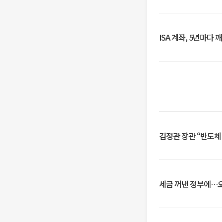
ISA 계좌, 5년마다
김정관 장관 “반도체
세금 꺼낸 정부에…오