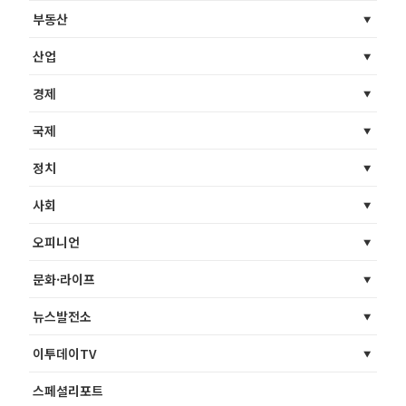
부동산
산업
경제
국제
정치
사회
오피니언
문화·라이프
뉴스발전소
이투데이TV
스페셜리포트