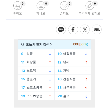
0
0
0
0
좋아요
화나요
슬퍼요
추가취재 원해요