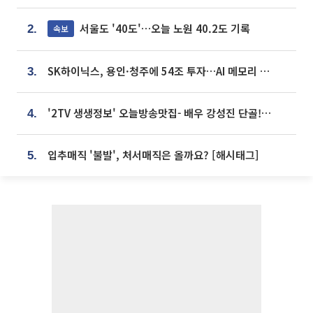
서울도 '40도'…오늘 노원 40.2도 기록
속보
2.
SK하이닉스, 용인·청주에 54조 투자…AI 메모리 생산기지 키운다
3.
'2TV 생생정보' 오늘방송맛집- 배우 강성진 단골! 쌀국수ㆍ푸팟퐁 커리 맛집 '블○○○'
4.
입추매직 '불발', 처서매직은 올까요? [해시태그]
5.