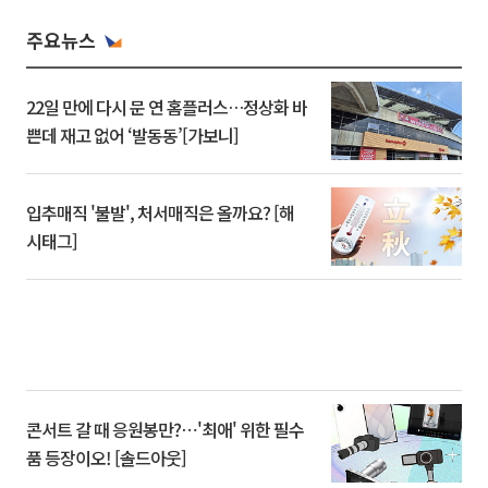
주요뉴스
22일 만에 다시 문 연 홈플러스…정상화 바
쁜데 재고 없어 ‘발동동’[가보니]
입추매직 '불발', 처서매직은 올까요? [해
시태그]
콘서트 갈 때 응원봉만?⋯'최애' 위한 필수
품 등장이오! [솔드아웃]