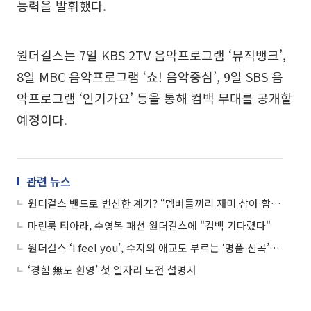
능력을 발휘했다.
원더걸스는 7일 KBS 2TV 음악프로그램 ‘뮤직뱅크’,
8일 MBC 음악프로그램 ‘쇼! 음악중심’, 9일 SBS 음
악프로그램 ‘인기가요’ 등을 통해 컴백 무대를 공개할
예정이다.
관련 뉴스
원더걸스 밴드로 변신한 계기? “멤버들끼리 재미 삼아 합주하면서 시작됐다”
마린룩 티아라, 수영복 패션 원더걸스에 "컴백 기다렸다"
원더걸스 ‘i feel you’, 수지의 애교도 부르는 ‘명품 신곡’… “기다렸어요, 끄앙”
‘경험 無도 환영’ 첫 일자리 도전 설명서