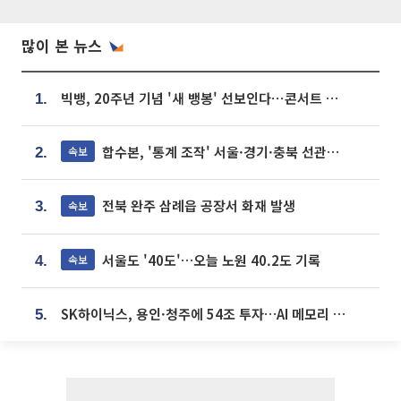
많이 본 뉴스
빅뱅, 20주년 기념 '새 뱅봉' 선보인다⋯콘서트 앞두고 팝업 개최
1.
합수본, '통계 조작' 서울·경기·충북 선관위 등 추가 압수수색
속보
2.
전북 완주 삼례읍 공장서 화재 발생
속보
3.
서울도 '40도'…오늘 노원 40.2도 기록
속보
4.
SK하이닉스, 용인·청주에 54조 투자…AI 메모리 생산기지 키운다
5.