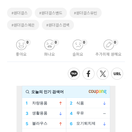
#원더걸스
#원더걸스밴드
#원더걸스유빈
#원더걸스예은
#원더걸스컴백
0
0
0
0
좋아요
화나요
슬퍼요
추가취재 원해요