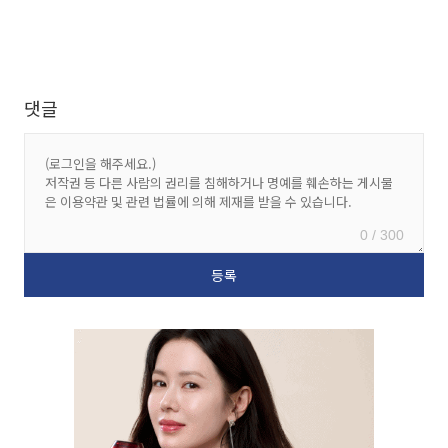
댓글
0 / 300