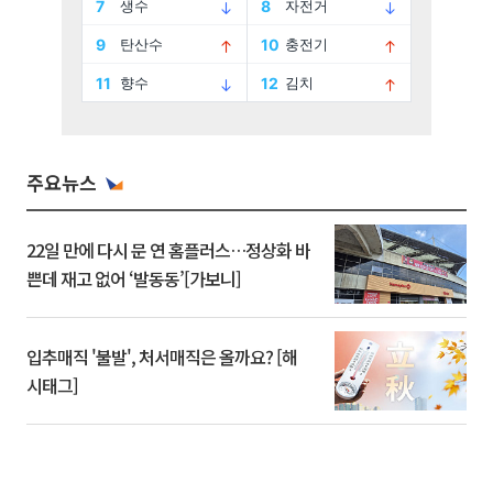
주요뉴스
22일 만에 다시 문 연 홈플러스…정상화 바
쁜데 재고 없어 ‘발동동’[가보니]
입추매직 '불발', 처서매직은 올까요? [해
시태그]