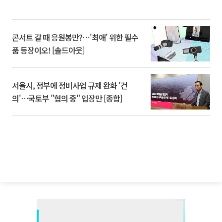
콘서트 갈 때 응원봉만?⋯'최애' 위한 필수
품 등장이오! [솔드아웃]
서울시, 정부에 정비사업 규제 완화 '건
의'⋯국토부 "협의 중" 입장만 [종합]