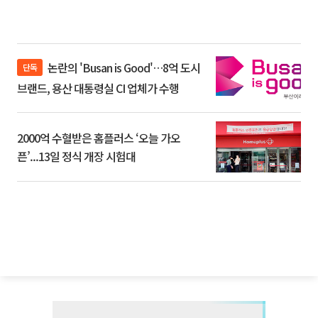
논란의 'Busan is Good'…8억 도시
단독
브랜드, 용산 대통령실 CI 업체가 수행
2000억 수혈받은 홈플러스 ‘오늘 가오
픈’...13일 정식 개장 시험대