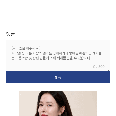
댓글
0 / 300