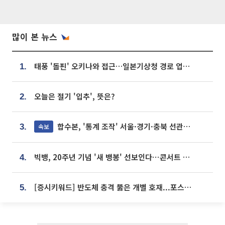
많이 본 뉴스
태풍 '돌핀' 오키나와 접근…일본기상청 경로 업데이트
1.
오늘은 절기 '입추', 뜻은?
2.
합수본, '통계 조작' 서울·경기·충북 선관위 등 추가 압수수색
속보
3.
빅뱅, 20주년 기념 '새 뱅봉' 선보인다⋯콘서트 앞두고 팝업 개최
4.
[증시키워드] 반도체 충격 뚫은 개별 호재...포스코퓨처엠·에코프로·한화솔루션 '눈길'
5.