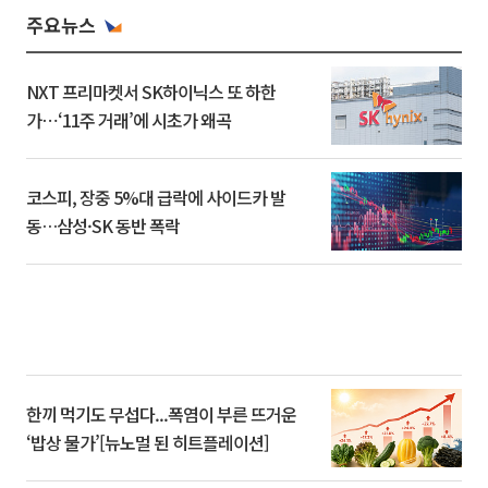
주요뉴스
NXT 프리마켓서 SK하이닉스 또 하한
가⋯‘11주 거래’에 시초가 왜곡
코스피, 장중 5%대 급락에 사이드카 발
동…삼성·SK 동반 폭락
한끼 먹기도 무섭다...폭염이 부른 뜨거운
‘밥상 물가’[뉴노멀 된 히트플레이션]