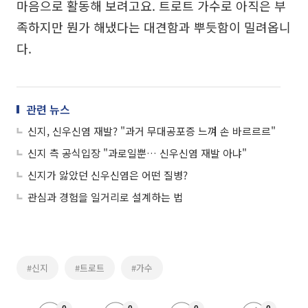
마음으로 활동해 보려고요. 트로트 가수로 아직은 부
족하지만 뭔가 해냈다는 대견함과 뿌듯함이 밀려옵니
다.
관련 뉴스
신지, 신우신염 재발? "과거 무대공포증 느껴 손 바르르르"
신지 측 공식입장 "과로일뿐… 신우신염 재발 아냐"
신지가 앓았던 신우신염은 어떤 질병?
관심과 경험을 일거리로 설계하는 법
#신지
#트로트
#가수