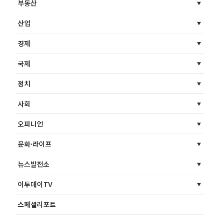
부동산
산업
경제
국제
정치
사회
오피니언
문화·라이프
뉴스발전소
이투데이TV
스페셜리포트