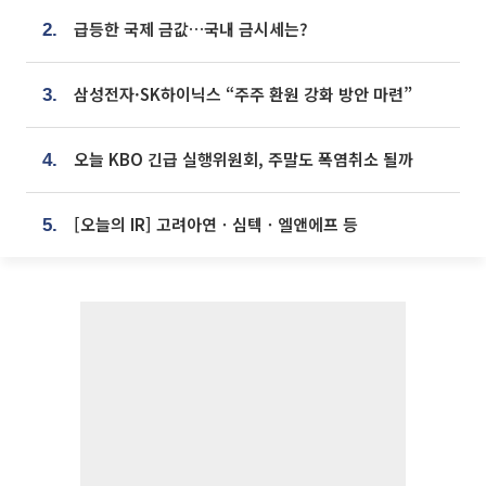
급등한 국제 금값…국내 금시세는?
2.
삼성전자·SK하이닉스 “주주 환원 강화 방안 마련”
3.
오늘 KBO 긴급 실행위원회, 주말도 폭염취소 될까
4.
[오늘의 IR] 고려아연ㆍ심텍ㆍ엘앤에프 등
5.