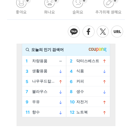
0
0
0
0
좋아요
화나요
슬퍼요
추가취재 원해요