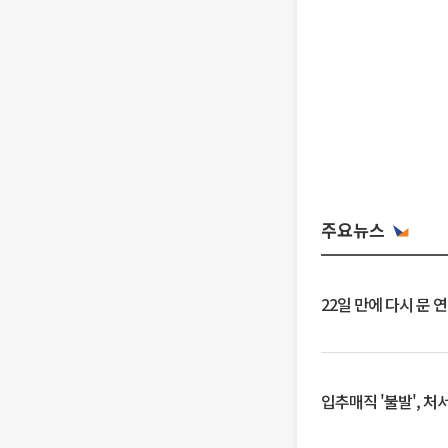
주요뉴스
22일 만에 다시 문 
입추매직 '불발', 처