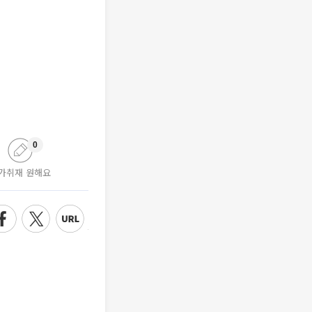
0
가취재 원해요