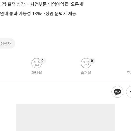
양적·질적 성장… 사업부문 영업이익률 ‘오름세’
 연내 통과 가능성 13%…상원 문턱서 제동
삼성전자
0
0
화나요
슬퍼요
추