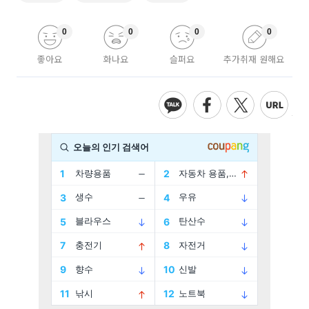
0
0
0
0
좋아요
화나요
슬퍼요
추가취재 원해요