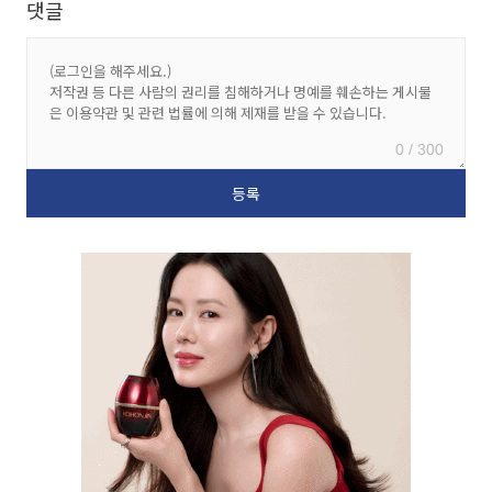
댓글
0 / 300