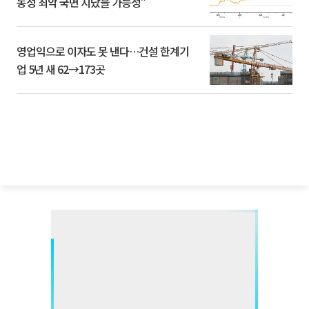
동성 최악 국면 지났을 가능성”
영업익으로 이자도 못 낸다…건설 한계기
업 5년 새 62→173곳