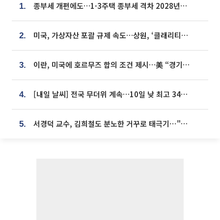
종부세 개편에도…1·3주택 종부세 격차 2028년부터 확대
1.
미국, 가상자산 포괄 규제 속도…상원, ‘클래리티법’ 9월 절차투표 추진
2.
이란, 미국에 호르무즈 합의 조건 제시…美 “경기 아직 안 끝나” [종합]
3.
[내일 날씨] 전국 무더위 계속…10일 낮 최고 34도 육박
4.
서경덕 교수, 김희철도 분노한 거꾸로 태극기⋯"엉터리는 아냐, 아쉬울 뿐"
5.