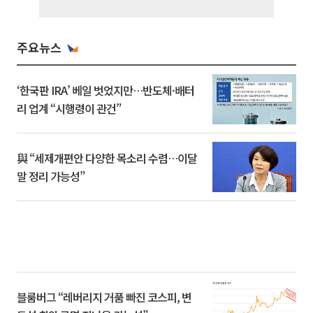
주요뉴스
‘한국판 IRA’ 베일 벗었지만…반도체·배터
리 업계 “시행령이 관건”
與 “세제개편안 다양한 목소리 수렴…이달
말 정리 가능성”
블룸버그 “레버리지 거품 빠진 코스피, 변