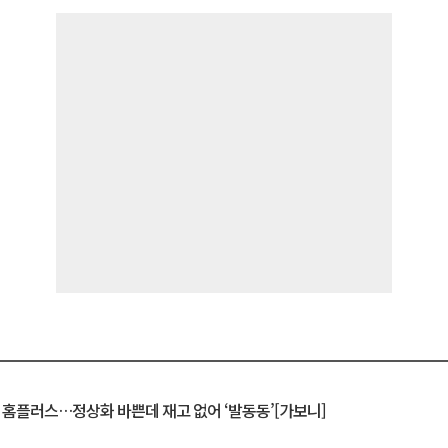
연 홈플러스…정상화 바쁜데 재고 없어 ‘발동동’[가보니]