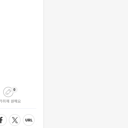
0
가취재 원해요