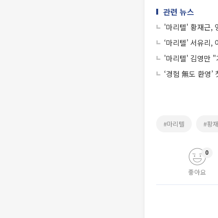
관련 뉴스
'마리텔' 황재근,
‘마리텔’ 서유리,
'마리텔' 김영만 
‘경험 無도 환영’
#마리텔
#황
0
좋아요