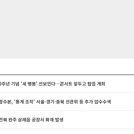
20주년 기념 '새 뱅봉' 선보인다⋯콘서트 앞두고 팝업 개최
합수본, '통계 조작' 서울·경기·충북 선관위 등 추가 압수수색
전북 완주 삼례읍 공장서 화재 발생