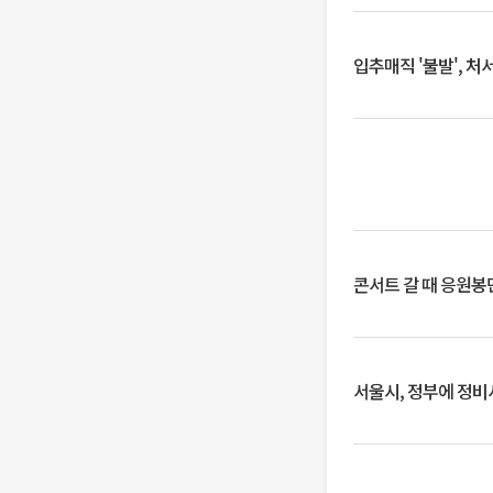
입추매직 '불발', 처
콘서트 갈 때 응원봉만
서울시, 정부에 정비사