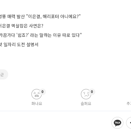
 엉뚱 매력 발산 "이은결, 해리포터 아니에요?"
 이은결 멱살잡은 사연은?
"가끔가다 '쉽죠?' 라는 말하는 이유 따로 있다"
 첫 일자리 도전 설명서
재근
0
0
화나요
슬퍼요
추