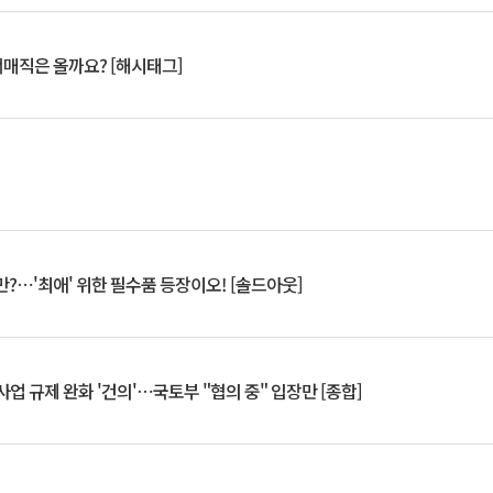
서매직은 올까요? [해시태그]
?⋯'최애' 위한 필수품 등장이오! [솔드아웃]
업 규제 완화 '건의'⋯국토부 "협의 중" 입장만 [종합]