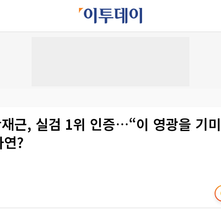
황재근, 실검 1위 인증…“이 영광을 
사연?