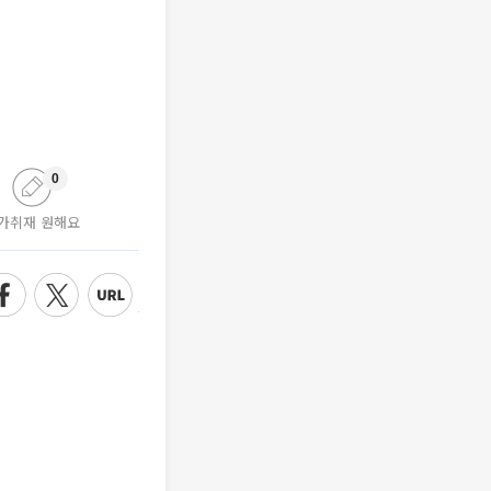
0
가취재 원해요