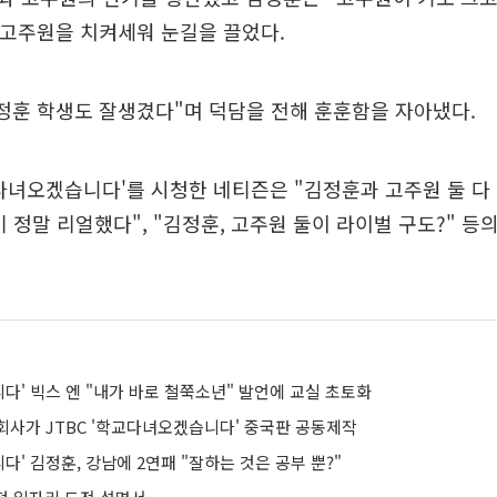
 고주원을 치켜세워 눈길을 끌었다.
정훈 학생도 잘생겼다"며 덕담을 전해 훈훈함을 자아냈다.
다녀오겠습니다'를 시청한 네티즌은 "김정훈과 고주원 둘 다 
기 정말 리얼했다", "김정훈, 고주원 둘이 라이벌 구도?" 등
다' 빅스 엔 "내가 바로 철쭉소년" 발언에 교실 초토화
회사가 JTBC '학교다녀오겠습니다' 중국판 공동제작
' 김정훈, 강남에 2연패 "잘하는 것은 공부 뿐?"