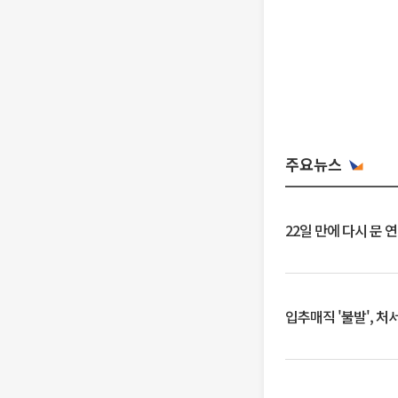
주요뉴스
22일 만에 다시 문 
입추매직 '불발', 처