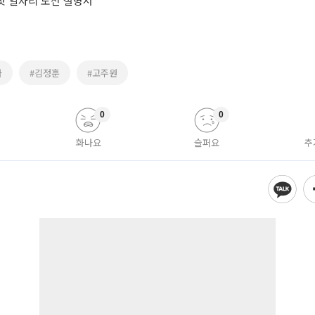
 첫 일자리 도전 설명서
다
#김정훈
#고주원
0
0
화나요
슬퍼요
추