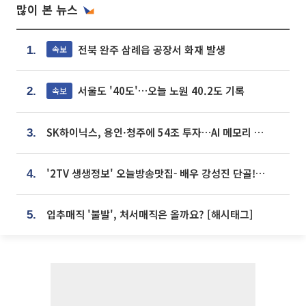
많이 본 뉴스
전북 완주 삼례읍 공장서 화재 발생
속보
1.
서울도 '40도'…오늘 노원 40.2도 기록
속보
2.
SK하이닉스, 용인·청주에 54조 투자…AI 메모리 생산기지 키운다
3.
'2TV 생생정보' 오늘방송맛집- 배우 강성진 단골! 쌀국수ㆍ푸팟퐁 커리 맛집 '블○○○'
4.
입추매직 '불발', 처서매직은 올까요? [해시태그]
5.