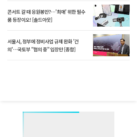
콘서트 갈 때 응원봉만?⋯'최애' 위한 필수
품 등장이오! [솔드아웃]
서울시, 정부에 정비사업 규제 완화 '건
의'⋯국토부 "협의 중" 입장만 [종합]