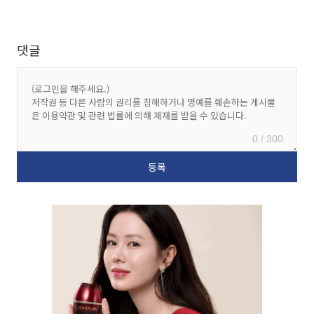
댓글
0 / 300