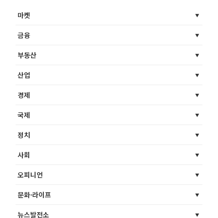
마켓
금융
부동산
산업
경제
국제
정치
사회
오피니언
문화·라이프
뉴스발전소