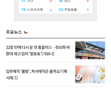
주요뉴스
22일 만에 다시 문 연 홈플러스…정상화 바
쁜데 재고 없어 ‘발동동’[가보니]
입추매직 '불발', 처서매직은 올까요? [해
시태그]