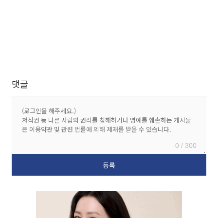
댓글
0 / 300