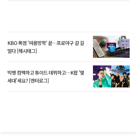
KBO 폭염 '여름방학' 끝…프로야구 갈 길
멀다 [해시태그]
빅뱅 컴백하고 튜이드 데뷔하고⋯K팝 '몇
세대'세요? [엔터로그]