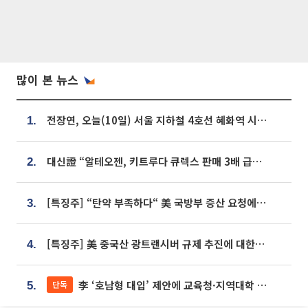
많이 본 뉴스
전장연, 오늘(10일) 서울 지하철 4호선 혜화역 시위…1호선 용산역 무정차
1.
대신證 “알테오젠, 키트루다 큐렉스 판매 3배 급증…목표가 41만원 상향”
2.
[특징주] “탄약 부족하다“ 美 국방부 증산 요청에⋯국내 방산주 급등세
3.
[특징주] 美 중국산 광트랜시버 규제 추진에 대한광통신 등 광통신株 강세
4.
李 ‘호남형 대입’ 제안에 교육청·지역대학 서·논술형 입시 연계 '착수'
단독
5.