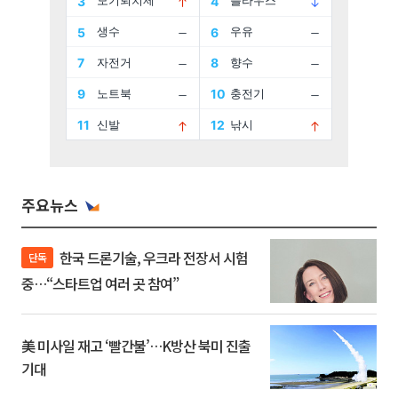
주요뉴스
한국 드론기술, 우크라 전장서 시험
단독
중…“스타트업 여러 곳 참여”
美 미사일 재고 ‘빨간불’…K방산 북미 진출
기대