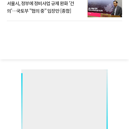
서울시, 정부에 정비사업 규제 완화 '건
의'⋯국토부 "협의 중" 입장만 [종합]