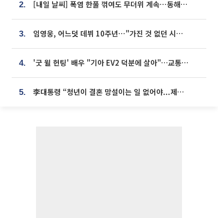
[내일 날씨] 폭염 한풀 꺾여도 무더위 계속⋯동해안 이틀 연속 비
2.
임영웅, 어느덧 데뷔 10주년⋯"가진 것 없던 시절, 내 앞엔 20명의 팬뿐"
3.
'굿 윌 헌팅' 배우 "기아 EV2 덕분에 살아"…교통사고 후 안전성 극찬
4.
李대통령 “청년이 결혼 망설이는 일 없어야...제도상 불이익 조사”
5.