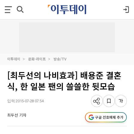
이투데이
문화·라이프
방송/TV
[최두선의 나비효과] 배용준 결혼
식, 한 일본 팬의 쓸쓸한 뒷모습
입력 2015-07-28 07:54
최두선 기자
구글 선호매체 추가