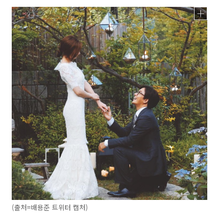
(출처=배용준 트위터 캡처)