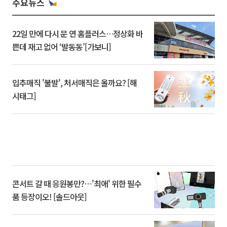
주요뉴스
22일 만에 다시 문 연 홈플러스…정상화 바
쁜데 재고 없어 ‘발동동’[가보니]
입추매직 '불발', 처서매직은 올까요? [해
시태그]
콘서트 갈 때 응원봉만?⋯'최애' 위한 필수
품 등장이오! [솔드아웃]