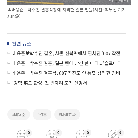
▲배용준ㆍ박수진 결혼식장에 자리한 일본 팬들(사진=최두선 기자
sun@)
관련 뉴스
배용준♥박수진 결혼, 서울 한복판에서 펼쳐진 '007 작전'
배용준ㆍ박수진 결혼, 일본 팬이 남긴 한 마디...“슬프다”
배용준ㆍ박수진 결혼식, 007 작전도 안 통할 삼엄한 경비 ‘출입금지’
‘경험 無도 환영’ 첫 일자리 도전 설명서
#배용준
#결혼
#나비효과
0
0
0
0