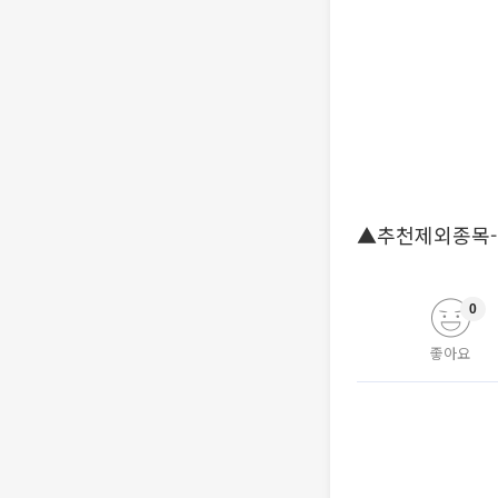
▲추천제외종목-
0
좋아요