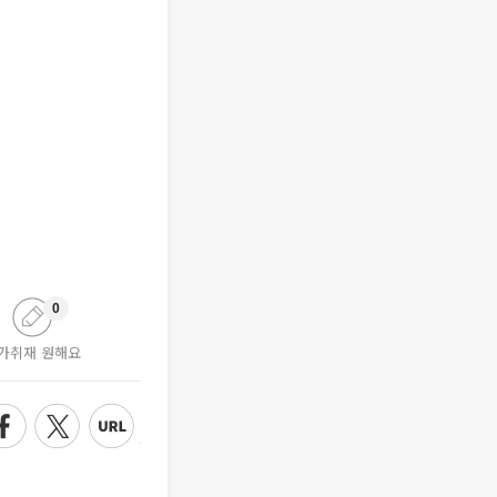
0
가취재 원해요