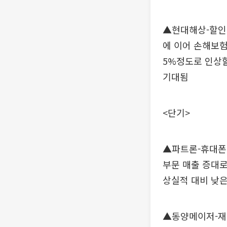
▲현대해상-할인,
에 이어 손해보험
5%정도로 인상
기대됨
<단기>
▲파트론-휴대폰 
부문 매출 증대로
상실적 대비 낮은
▲동양메이저-재