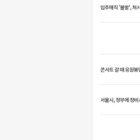
입추매직 '불발', 처
콘서트 갈 때 응원봉만
서울시, 정부에 정비사