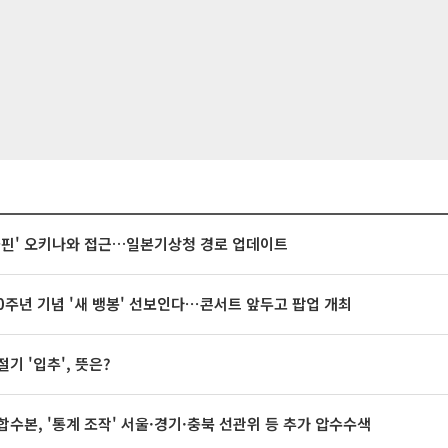
돌핀' 오키나와 접근…일본기상청 경로 업데이트
20주년 기념 '새 뱅봉' 선보인다⋯콘서트 앞두고 팝업 개최
절기 '입추', 뜻은?
합수본, '통계 조작' 서울·경기·충북 선관위 등 추가 압수수색