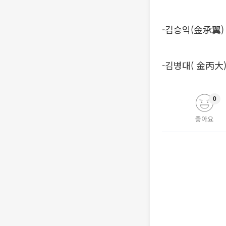
-김승익(金承翼
-김병대( 金丙大)
0
좋아요