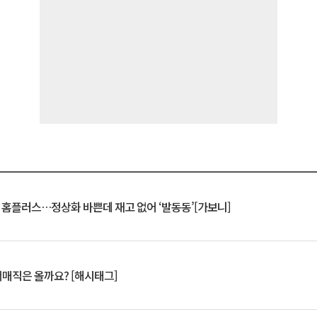
연 홈플러스…정상화 바쁜데 재고 없어 ‘발동동’[가보니]
서매직은 올까요? [해시태그]