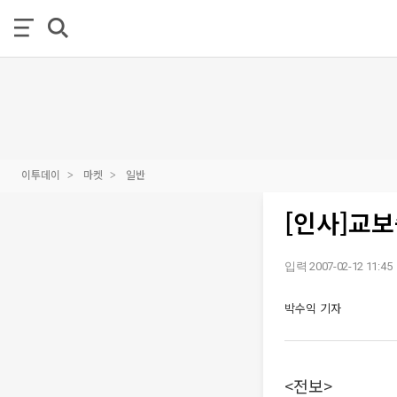
이투데이
마켓
일반
[인사]교
입력 2007-02-12 11:45
박수익 기자
<전보>