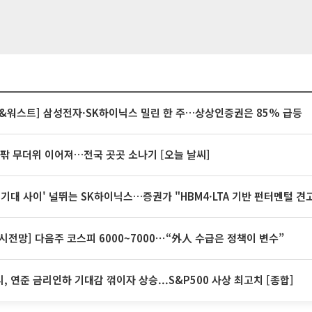
&워스트] 삼성전자·SK하이닉스 밀린 한 주…상상인증권은 85% 급등
안팎 무더위 이어져…전국 곳곳 소나기 [오늘 날씨]
 기대 사이' 널뛰는 SK하이닉스…증권가 "HBM4·LTA 기반 펀터멘털 견
시전망] 다음주 코스피 6000~7000⋯“外人 수급은 정책이 변수”
, 연준 금리인하 기대감 꺾이자 상승...S&P500 사상 최고치 [종합]