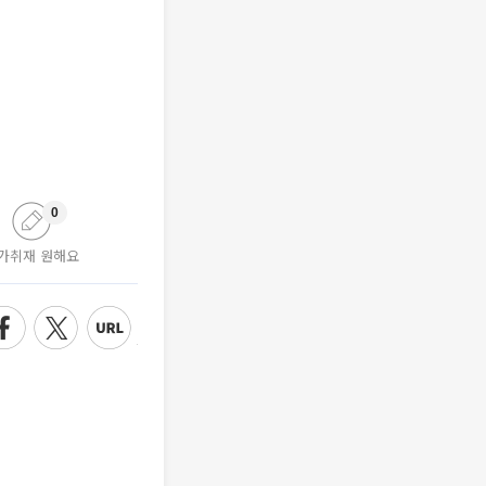
0
가취재 원해요