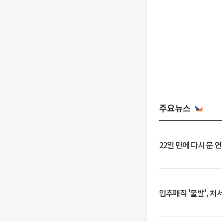
주요뉴스
22일 만에 다시 문 
입추매직 '불발', 처