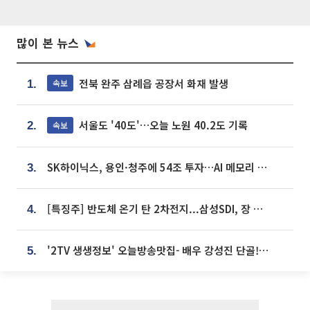
많이 본 뉴스
전북 완주 삼례읍 공장서 화재 발생
속보
1.
서울도 '40도'…오늘 노원 40.2도 기록
속보
2.
SK하이닉스, 용인·청주에 54조 투자…AI 메모리 생산기지 키운다
3.
[특징주] 반도체 온기 탄 2차전지...삼성SDI, 장 초반 7% 넘게 껑충
4.
'2TV 생생정보' 오늘방송맛집- 배우 강성진 단골! 쌀국수ㆍ푸팟퐁 커리 맛집 '블○○○'
5.