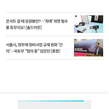
콘서트 갈 때 응원봉만?⋯'최애' 위한 필수
품 등장이오! [솔드아웃]
서울시, 정부에 정비사업 규제 완화 '건
의'⋯국토부 "협의 중" 입장만 [종합]