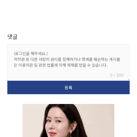
댓글
0 / 300