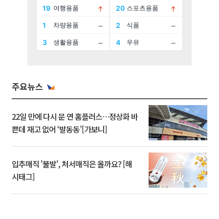
주요뉴스
22일 만에 다시 문 연 홈플러스…정상화 바
쁜데 재고 없어 ‘발동동’[가보니]
입추매직 '불발', 처서매직은 올까요? [해
시태그]