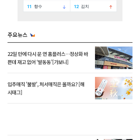
주요뉴스
22일 만에 다시 문 연 홈플러스…정상화 바
쁜데 재고 없어 ‘발동동’[가보니]
입추매직 '불발', 처서매직은 올까요? [해
시태그]