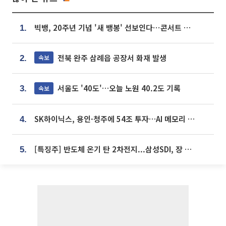
빅뱅, 20주년 기념 '새 뱅봉' 선보인다⋯콘서트 앞두고 팝업 개최
1.
전북 완주 삼례읍 공장서 화재 발생
속보
2.
서울도 '40도'…오늘 노원 40.2도 기록
속보
3.
SK하이닉스, 용인·청주에 54조 투자…AI 메모리 생산기지 키운다
4.
[특징주] 반도체 온기 탄 2차전지...삼성SDI, 장 초반 7% 넘게 껑충
5.