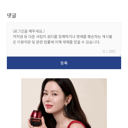
댓글
0 / 300