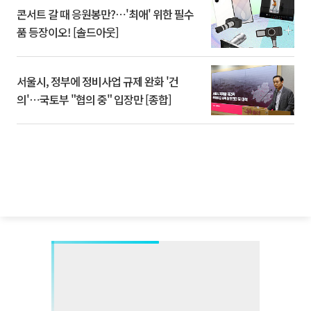
콘서트 갈 때 응원봉만?⋯'최애' 위한 필수
품 등장이오! [솔드아웃]
서울시, 정부에 정비사업 규제 완화 '건
의'⋯국토부 "협의 중" 입장만 [종합]