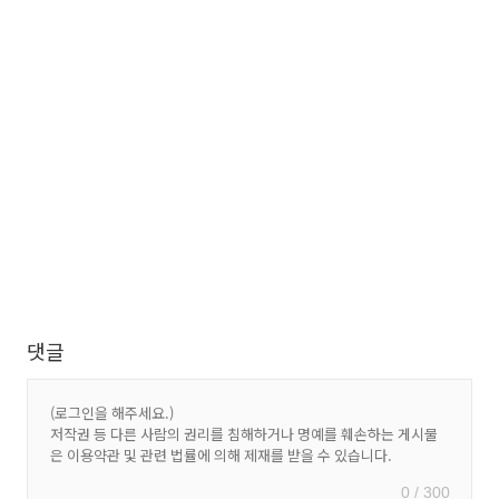
댓글
0 / 300