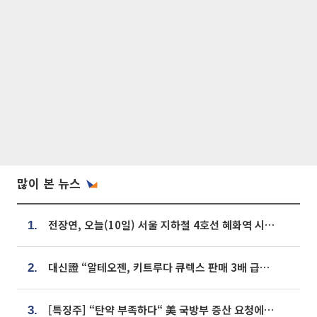
많이 본 뉴스
전장연, 오늘(10일) 서울 지하철 4호선 혜화역 시위…1호선 용산역 무정차
1.
대신證 “알테오젠, 키트루다 큐렉스 판매 3배 급증…목표가 41만원 상향”
2.
[특징주] “탄약 부족하다“ 美 국방부 증산 요청에⋯국내 방산주 급등세
3.