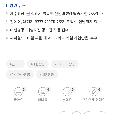
관련 뉴스
제주항공, 올 상반기 영업익 전년비 851% 증가한 288억 '역대 최고'
진에어, 대형기 B777-200ER 2호기 도입… 연말까지 항공기 19대로 확대
대한항공, 여행사진 공모전 작품 접수
싸이월드, 10월 부활 예고…그러나 핵심 사업안은 ‘추후 공개’
#핀테크
#대한항공
#아시아나항공
#아시아나항공
#대한항공
0
0
0
0
좋아요
화나요
슬퍼요
추가취재 원해요