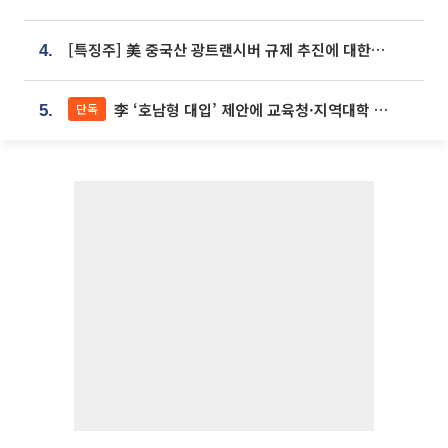
[특징주] 美 중국산 광트랜시버 규제 추진에 대한광통신 등 광통신株 강세
4.
李 ‘호남형 대입’ 제안에 교육청·지역대학 서·논술형 입시 연계 '착수'
단독
5.