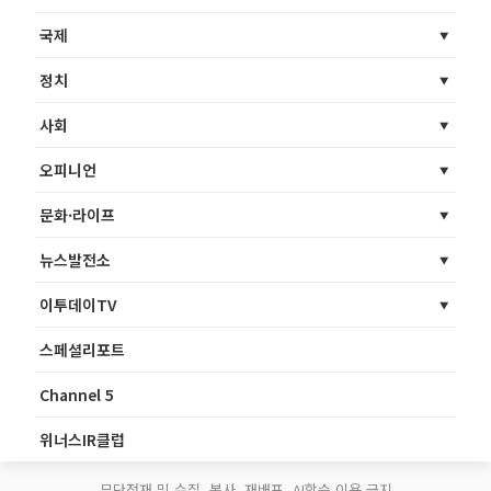
국제
정치
사회
오피니언
문화·라이프
뉴스발전소
이투데이TV
스페셜리포트
Channel 5
위너스IR클럽
무단전재 및 수집, 복사, 재배포, AI학습 이용 금지