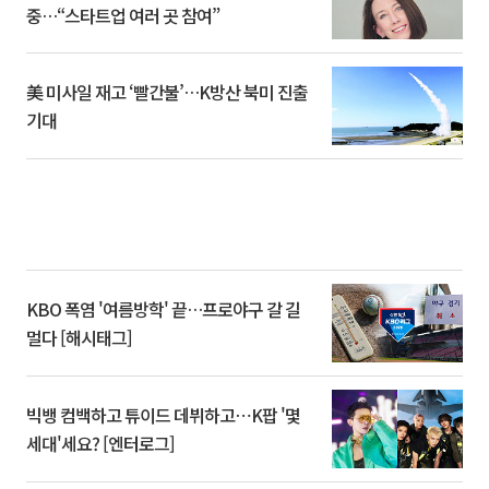
중…“스타트업 여러 곳 참여”
美 미사일 재고 ‘빨간불’…K방산 북미 진출
기대
KBO 폭염 '여름방학' 끝…프로야구 갈 길
멀다 [해시태그]
빅뱅 컴백하고 튜이드 데뷔하고⋯K팝 '몇
세대'세요? [엔터로그]