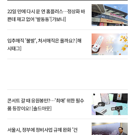
22일 만에 다시 문 연 홈플러스…정상화 바
쁜데 재고 없어 ‘발동동’[가보니]
입추매직 '불발', 처서매직은 올까요? [해
시태그]
콘서트 갈 때 응원봉만?⋯'최애' 위한 필수
품 등장이오! [솔드아웃]
서울시, 정부에 정비사업 규제 완화 '건