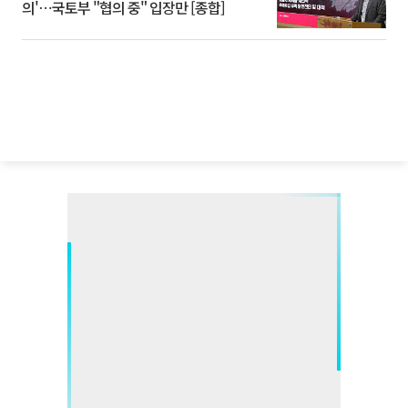
의'⋯국토부 "협의 중" 입장만 [종합]