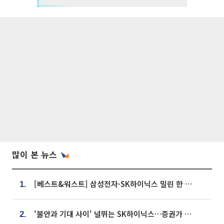
많이 본 뉴스
[베스트&워스트] 삼성전자·SK하이닉스 밀린 한 주…상상인증권은 85% 급등
1.
'불안과 기대 사이' 널뛰는 SK하이닉스…증권가 "HBM4·LTA 기반 펀터멘털 견고"
2.