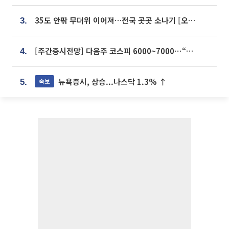
35도 안팎 무더위 이어져…전국 곳곳 소나기 [오늘 날씨]
3.
[주간증시전망] 다음주 코스피 6000~7000⋯“外人 수급은 정책이 변수”
4.
뉴욕증시, 상승...나스닥 1.3% ↑
속보
5.