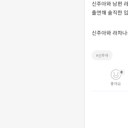
신주아와 남편 라
출연해 솔직한 
신주아와 라차나쿤
#신주아
0
좋아요