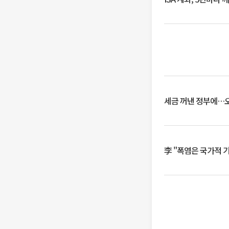
세금 꺼낸 정부에…오
李 "폭염은 국가적 