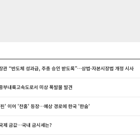
장관 “반도체 성과급, 주총 승인 받도록”…상법·자본시장법 개정 시사
중부내륙고속도로서 미상 폭발물 발견
돌핀' 이어 '찬홈' 등장…예상 경로에 한국 '한숨'
국제 금값…국내 금시세는?