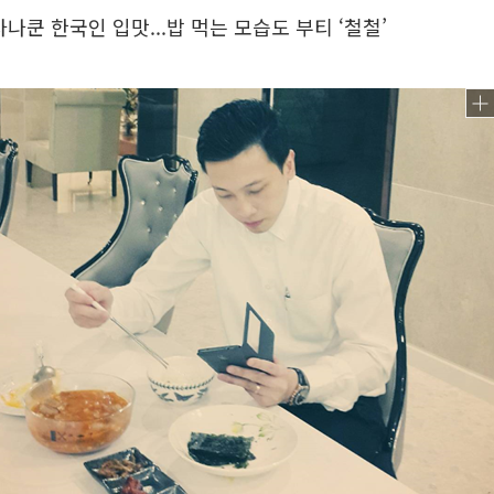
나쿤 한국인 입맛...밥 먹는 모습도 부티 ‘철철’