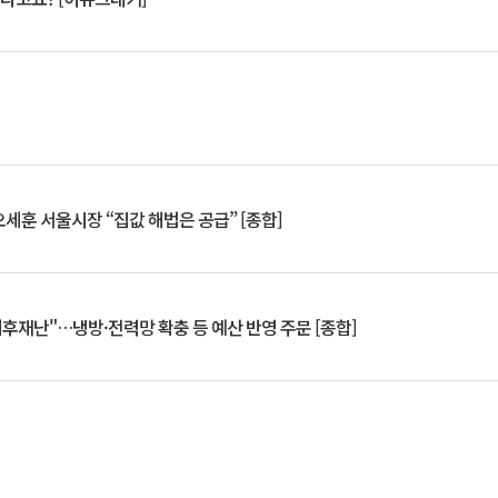
세훈 서울시장 “집값 해법은 공급” [종합]
기후재난"…냉방·전력망 확충 등 예산 반영 주문 [종합]