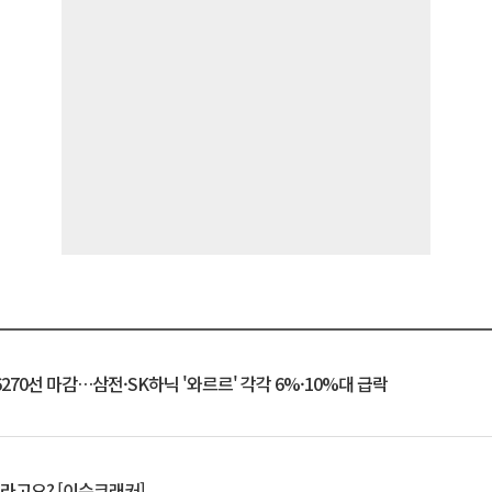
6270선 마감…삼전·SK하닉 '와르르' 각각 6%·10%대 급락
 깨라고요? [이슈크래커]