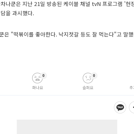
차나쿤은 지난 21일 방송된 케이블 채널 tvN 프로그램 '현
입담을 과시했다.
은 "떡볶이를 좋아한다. 낙지젓갈 등도 잘 먹는다"고 말했
0
0
화나요
슬퍼요
추