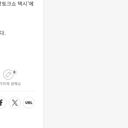
장토크쇼 택시'에
다.
0
가취재 원해요