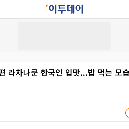
편 라차나쿤 한국인 입맛...밥 먹는 모