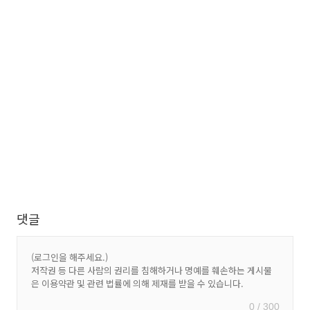
댓글
0 / 300