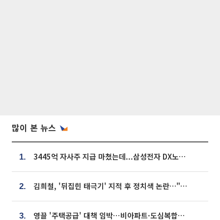
많이 본 뉴스
3445억 자사주 지급 마쳤는데...삼성전자 DX노조, 뒤늦은 '떼쓰기 집회'
1.
김희철, '뒤집힌 태극기' 지적 후 정치색 논란…"좌우 떠나 우리나라 국기"
2.
영끌 '주택공급' 대책 임박⋯비아파트·도심복합까지 총동원
3.