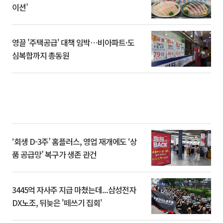
이션’
영끌 '주택공급' 대책 임박⋯비아파트·도
심복합까지 총동원
‘회생 D-3주’ 홈플러스, 영업 재개에도 ‘상
품 공급망’ 복구가 생존 관건
3445억 자사주 지급 마쳤는데...삼성전자
DX노조, 뒤늦은 '떼쓰기 집회'