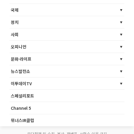
국제
정치
사회
오피니언
문화·라이프
뉴스발전소
이투데이TV
스페셜리포트
Channel 5
위너스IR클럽
무단전재 및 수집, 복사, 재배포, AI학습 이용 금지